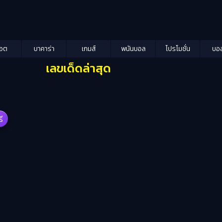
็อต
บาคาร่า
เกมส์
พนันบอล
โปรโมชั่น
บอ
เลขเด็ดล่าสุด
รี