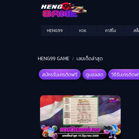
HENG99
หวย
คาสิโน
สล
HENG99 GAME
เลขเด็ดล่าสุด
สมัครรับเครดิตฟรี
ดูบอลสด
วิธีรับเครดิตฟ