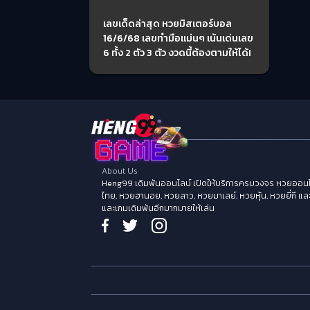
เลขเด็ดล่าสุด หวยมิสเตอร์บอล
16/6/68 เลขทำมือแม่นๆ เน้นเด่นเลข
6 ทั้ง 2 ตัว 3 ตัว งวดนี้ต้องตามให้ได้!
About Us
Heng99 เดิมพันออนไลน์ เปิดให้บริการครบวงจร หวยออนไ
ไทย, หวยฮานอย, หวยลาว, หวยมาเลย์, หวยหุ้น, หวยยี่กี แล
และเกมเดิมพันอีกมากมายให้เล่น