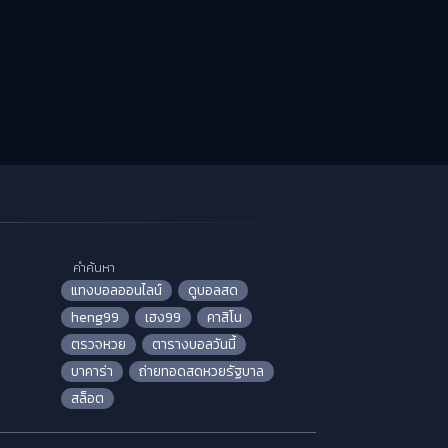
คำค้นหา
แทงบอลออนไลน์
ดูบอลสด
heng99
เฮง99
คาสิโน
ตรวจหวย
ตารางบอลวันนี้
บาคาร่า
ถ่ายทอดสดหวยรัฐบาล
สล็อต