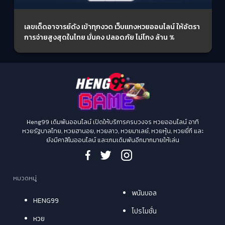
เลขเด็ดอาจารย์ดัง เข้าทุกงวด เว็บแทงหวยออนไลน์ ให้อัตรา
การจ่ายสูงสุดในไทย มั่นคง ปลอดภัย ไม่โกง ล้าน %
Heng99 เดิมพันออนไลน์ เปิดให้บริการครบวงจร หวยออนไลน์ อาทิ
หวยรัฐบาลไทย, หวยฮานอย, หวยลาว, หวยมาเลย์, หวยหุ้น, หวยยี่กี และ
ยังมีคาสิโนออนไลน์ และเกมเดิมพันอีกมากมายให้เล่น
หมวดหมู่
พนันบอล
HENG99
โปรโมชั่น
หวย