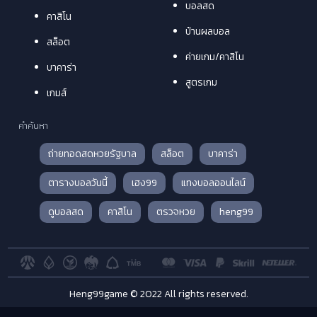
บอลสด
คาสิโน
บ้านผลบอล
สล็อต
ค่ายเกม/คาสิโน
บาคาร่า
สูตรเกม
เกมส์
คำค้นหา
ถ่ายทอดสดหวยรัฐบาล
สล็อต
บาคาร่า
ตารางบอลวันนี้
เฮง99
แทงบอลออนไลน์
ดูบอลสด
คาสิโน
ตรวจหวย
heng99
Heng99game © 2022 All rights reserved.