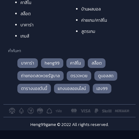
คาสิโน
บ้านผลบอล
สล็อต
ค่ายเกม/คาสิโน
บาคาร่า
สูตรเกม
เกมส์
คำค้นหา
บาคาร่า
heng99
คาสิโน
สล็อต
ถ่ายทอดสดหวยรัฐบาล
ตรวจหวย
ดูบอลสด
ตารางบอลวันนี้
แทงบอลออนไลน์
เฮง99
Heng99game © 2022 All rights reserved.