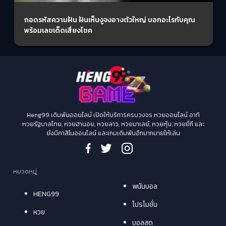
ถอดรหัสความฝัน ฝันเห็นงูจงอางตัวใหญ่ บอกอะไรกับคุณ
พร้อมเลขเด็ดเสี่ยงโชค
Heng99 เดิมพันออนไลน์ เปิดให้บริการครบวงจร หวยออนไลน์ อาทิ
หวยรัฐบาลไทย, หวยฮานอย, หวยลาว, หวยมาเลย์, หวยหุ้น, หวยยี่กี และ
ยังมีคาสิโนออนไลน์ และเกมเดิมพันอีกมากมายให้เล่น
หมวดหมู่
พนันบอล
HENG99
โปรโมชั่น
หวย
บอลสด