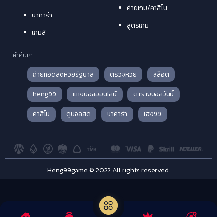
ค่ายเกม/คาสิโน
บาคาร่า
สูตรเกม
เกมส์
คำค้นหา
ถ่ายทอดสดหวยรัฐบาล
ตรวจหวย
สล็อต
heng99
แทงบอลออนไลน์
ตารางบอลวันนี้
คาสิโน
ดูบอลสด
บาคาร่า
เฮง99
Heng99game © 2022 All rights reserved.