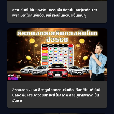
ความลับที่ไม่ลับของวัฒนธรรมจีน ที่คุณไม่เคยรู้มาก่อน ว่า
เพราะเหตุใดคนจีนจึงนิยมใส่เงินในอั่งเปาเป็นเลขคู่
สีรถมงคล 2568 สีรถถูกโฉลกตามวันเกิด เลือกสีไหนดีขับขี่
ปลอดภัย เสริมดวง รับทรัพย์ โชคลาภ สายมูห้ามพลาดเป็น
อันขาด