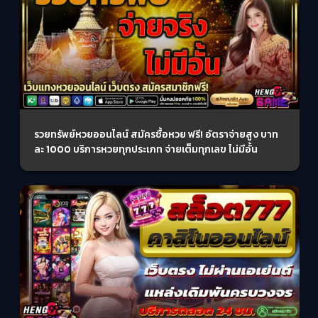
รวยทรัพย์หวยออนไลน์ สมัครซื้อหวย ฟรี! อัตราจ่ายสูง บาท
ละ 1000 บริการหวยทุกประเภท จ่ายเต็มทุกเลข ไม่มีอั้น