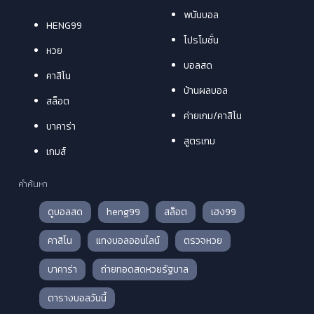
พนันบอล
HENG99
โปรโมชั่น
หวย
บอลสด
คาสิโน
บ้านผลบอล
สล็อต
ค่ายเกม/คาสิโน
บาคาร่า
สูตรเกม
เกมส์
คำค้นหา
ดูบอลสด
heng99
สล็อต
เฮง99
คาสิโน
แทงบอลออนไลน์
ตรวจหวย
บาคาร่า
ถ่ายทอดสดหวยรัฐบาล
ตารางบอลวันนี้