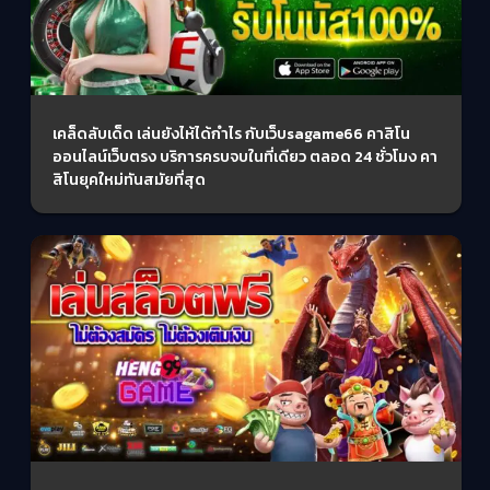
เคล็ดลับเด็ด เล่นยังไห้ได้กำไร กับเว็บsagame66 คาสิโน
ออนไลน์เว็บตรง บริการครบจบในที่เดียว ตลอด 24 ชั่วโมง คา
สิโนยุคใหม่ทันสมัยที่สุด