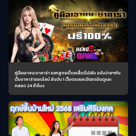
คู่มือเอาชนะบาคาร่า แจกสูตรเด็ดเคล็ด(ไม่)ลับ ฉบับง่ายๆกับ
เว็บบาคาร่าออนไลน์ อันดับ 1 เว็บตรงและมีแอดมินดูและ
ตลอด 24 ชั่วโมง