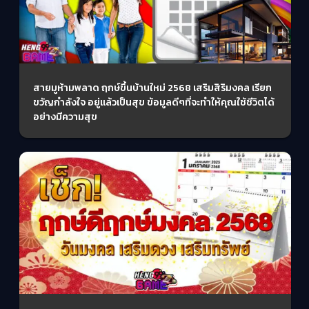
สายมูห้ามพลาด ฤกษ์ขึ้นบ้านใหม่ 2568 เสริมสิริมงคล เรียก
ขวัญกำลังใจ อยู่แล้วเป็นสุข ข้อมูลดีๆที่จะทำให้คุณใช้ชีวิตได้
อย่างมีความสุข