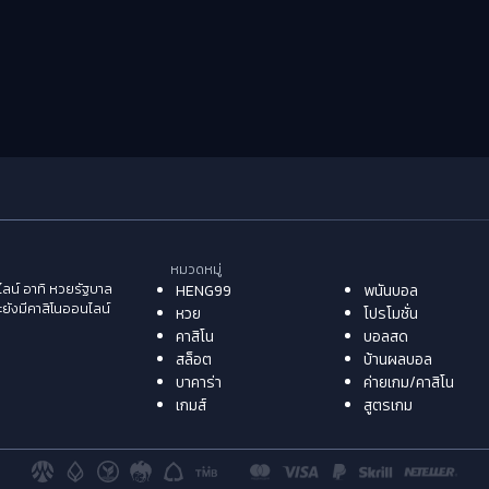
หมวดหมู่
ลน์ อาทิ หวยรัฐบาล
HENG99
พนันบอล
ะยังมีคาสิโนออนไลน์
หวย
โปรโมชั่น
คาสิโน
บอลสด
สล็อต
บ้านผลบอล
บาคาร่า
ค่ายเกม/คาสิโน
เกมส์
สูตรเกม