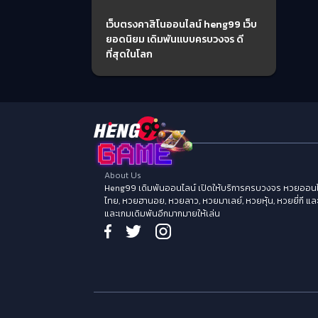
เว็บตรงคาสิโนออนไลน์ heng99 เว็บ
ยอดนิยม เดิมพันแบบครบวงจร ดี
ที่สุดในโลก
About Us
Heng99 เดิมพันออนไลน์ เปิดให้บริการครบวงจร หวยออนไ
ไทย, หวยฮานอย, หวยลาว, หวยมาเลย์, หวยหุ้น, หวยยี่กี แล
และเกมเดิมพันอีกมากมายให้เล่น