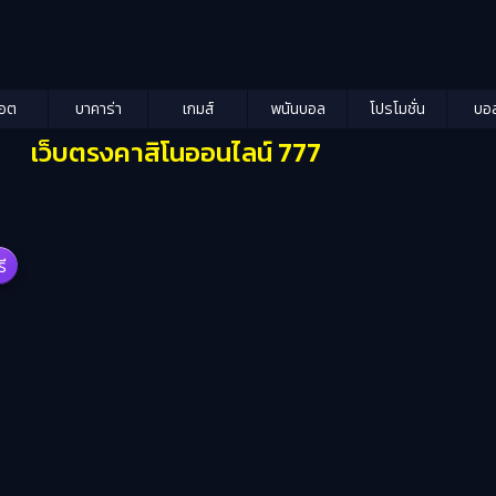
็อต
บาคาร่า
เกมส์
พนันบอล
โปรโมชั่น
บอ
เว็บตรงคาสิโนออนไลน์ 777
รี