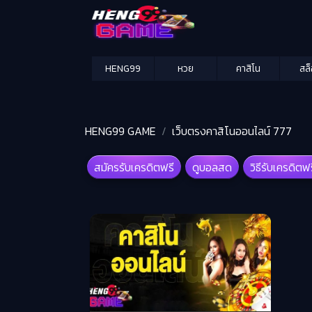
HENG99
หวย
คาสิโน
สล
HENG99 GAME
เว็บตรงคาสิโนออนไลน์ 777
สมัครรับเครดิตฟรี
ดูบอลสด
วิธีรับเครดิตฟ