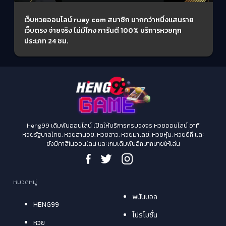
เว็บหวยออนไลน์ ruay com สมาชิก มากกว่าหนึ่งแสนราย
เว็บตรง จ่ายจริง ไม่มีโกง การันตี 100% บริการหวยทุก
ประเภท 24 ชม.
Heng99 เดิมพันออนไลน์ เปิดให้บริการครบวงจร หวยออนไลน์ อาทิ
หวยรัฐบาลไทย, หวยฮานอย, หวยลาว, หวยมาเลย์, หวยหุ้น, หวยยี่กี และ
ยังมีคาสิโนออนไลน์ และเกมเดิมพันอีกมากมายให้เล่น
หมวดหมู่
พนันบอล
HENG99
โปรโมชั่น
หวย