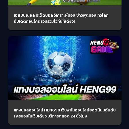
เอสปันญ่อล ทีเด็ดบอล วิเคราะห์บอล ข่าวฟุตบอล ทั่วโลก
อัปเดตก่อนใคร รวบรวมไว้ที่นี่ที่เดียว!
แทงบอลออนไลน์ HENG99 เว็บพนันออนไลน์ยอดนิยมอันดับ
1 ครบจบในเว็บเดียว บริการตลอด 24 ชั่วโมง