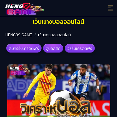
เว็บแทงบอลออนไลน์
HENG99 GAME
เว็บแทงบอลออนไลน์
สมัครรับเครดิตฟรี
ดูบอลสด
วิธีรับเครดิตฟรี