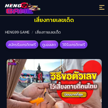
เสี่ยงทายเลขเด็ด
HENG99 GAME
เสี่ยงทายเลขเด็ด
สมัครรับเครดิตฟรี
ดูบอลสด
วิธีรับเครดิตฟรี