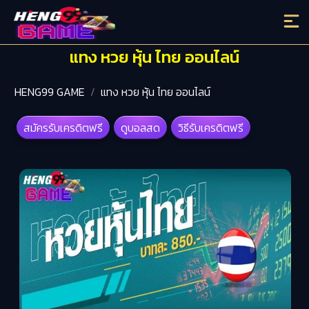
แทง หวย หุ้น ไทย ออนไลน์
HENG99 GAME
แทง หวย หุ้น ไทย ออนไลน์
สมัครรับเครดิตฟรี
ดูบอลสด
วิธีรับเครดิตฟรี