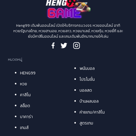
Heng99 เดิมพันออนไลน์ เปิดให้บริการครบวงจร หวยออนไลน์ อาทิ
หวยรัฐบาลไทย, หวยฮานอย, หวยลาว, หวยมาเลย์, หวยหุ้น, หวยยี่กี และ
ยังมีคาสิโนออนไลน์ และเกมเดิมพันอีกมากมายให้เล่น
หมวดหมู่
พนันบอล
HENG99
โปรโมชั่น
หวย
บอลสด
คาสิโน
บ้านผลบอล
สล็อต
ค่ายเกม/คาสิโน
บาคาร่า
สูตรเกม
เกมส์