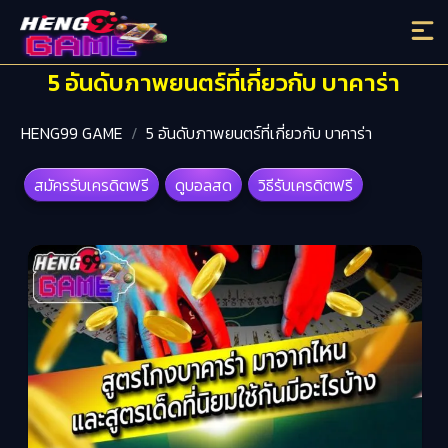
5 อันดับภาพยนตร์ที่เกี่ยวกับ บาคาร่า
HENG99 GAME
5 อันดับภาพยนตร์ที่เกี่ยวกับ บาคาร่า
สมัครรับเครดิตฟรี
ดูบอลสด
วิธีรับเครดิตฟรี