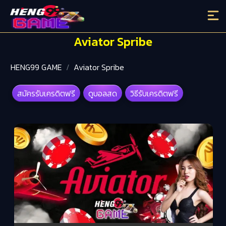
Aviator Spribe
HENG99 GAME
Aviator Spribe
สมัครรับเครดิตฟรี
ดูบอลสด
วิธีรับเครดิตฟรี