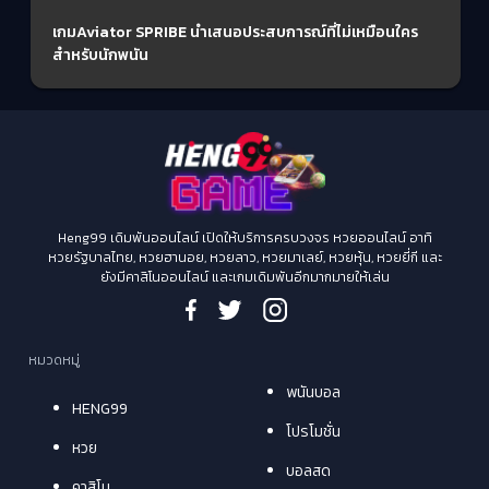
เกมAviator SPRIBE นำเสนอประสบการณ์ที่ไม่เหมือนใคร
สำหรับนักพนัน
Heng99 เดิมพันออนไลน์ เปิดให้บริการครบวงจร หวยออนไลน์ อาทิ
หวยรัฐบาลไทย, หวยฮานอย, หวยลาว, หวยมาเลย์, หวยหุ้น, หวยยี่กี และ
ยังมีคาสิโนออนไลน์ และเกมเดิมพันอีกมากมายให้เล่น
หมวดหมู่
พนันบอล
HENG99
โปรโมชั่น
หวย
บอลสด
คาสิโน