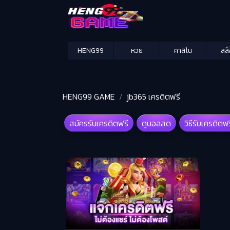
HENG99
หวย
คาสิโน
สล
HENG99 GAME
jb365 เครดิตฟรี
สมัครรับเครดิตฟรี
ดูบอลสด
วิธีรับเครดิตฟ