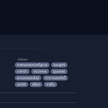
คำค้นหา
ถ่ายทอดสดหวยรัฐบาล
heng99
บาคาร่า
ตรวจหวย
ดูบอลสด
แทงบอลออนไลน์
ตารางบอลวันนี้
เฮง99
สล็อต
คาสิโน