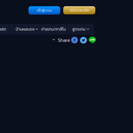
เข้าสู่ระบบ
สมัครสมาชิก
ลสด
บ้านผลบอล
ค่ายเกม/คาสิโน
สูตรเกม
Share