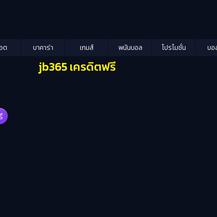
็อต
บาคาร่า
เกมส์
พนันบอล
โปรโมชั่น
บอ
jb365 เครดิตฟรี
รี