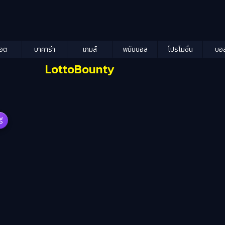
็อต
บาคาร่า
เกมส์
พนันบอล
โปรโมชั่น
บอ
LottoBounty
รี