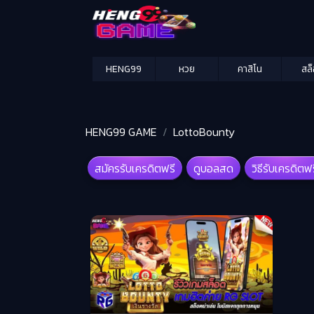
HENG99
หวย
คาสิโน
สล
HENG99 GAME
LottoBounty
สมัครรับเครดิตฟรี
ดูบอลสด
วิธีรับเครดิตฟ