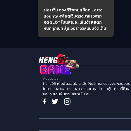
slot เว็บ ตรง รีวิวเกมสล็อต Lotto
Bounty สล็อตเว็บตรงมาแรงจาก
RG SLOT โบนัสเยอะ เล่นง่าย แตก
หนักทุกเบท ลุ้นเงินรางวัลแบบจัดเต็ม
About Us
Heng99 เดิมพันออนไลน์ เปิดให้บริการครบวงจร หวยออนไ
ไทย, หวยฮานอย, หวยลาว, หวยมาเลย์, หวยหุ้น, หวยยี่กี แล
และเกมเดิมพันอีกมากมายให้เล่น