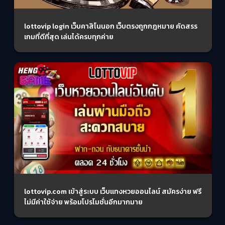
lottovip login เว็บคาสิโนนอก เว็บตรงถูกกฎหมาย คัดสรร
เกมที่ดีที่สุด เล่นได้ครบทุกค่าย
lottovip.com เข้าสู่ระบบ เว็บแทงหวยออนไลน์ สมัครง่าย ฟรี
ไม่มีค่าใช้จ่าย พร้อมโปรโมชั่นอีกมากมาย