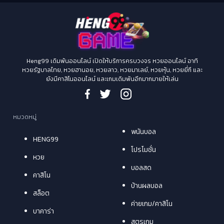
Heng99 เดิมพันออนไลน์ เปิดให้บริการครบวงจร หวยออนไลน์ อาทิ
หวยรัฐบาลไทย, หวยฮานอย, หวยลาว, หวยมาเลย์, หวยหุ้น, หวยยี่กี และ
ยังมีคาสิโนออนไลน์ และเกมเดิมพันอีกมากมายให้เล่น
หมวดหมู่
พนันบอล
HENG99
โปรโมชั่น
หวย
บอลสด
คาสิโน
บ้านผลบอล
สล็อต
ค่ายเกม/คาสิโน
บาคาร่า
สูตรเกม