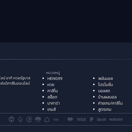
หมวดหมู่
ลน์ อาทิ หวยรัฐบาล
HENG99
พนันบอล
ะยังมีคาสิโนออนไลน์
หวย
โปรโมชั่น
คาสิโน
บอลสด
สล็อต
บ้านผลบอล
บาคาร่า
ค่ายเกม/คาสิโน
เกมส์
สูตรเกม