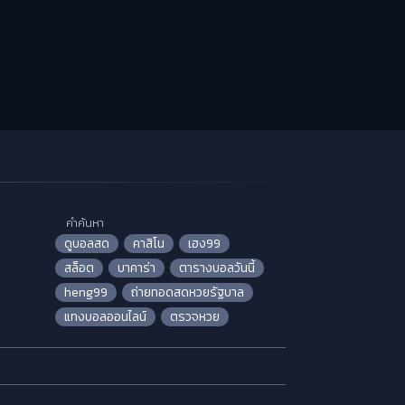
คำค้นหา
ดูบอลสด
คาสิโน
เฮง99
สล็อต
บาคาร่า
ตารางบอลวันนี้
heng99
ถ่ายทอดสดหวยรัฐบาล
แทงบอลออนไลน์
ตรวจหวย