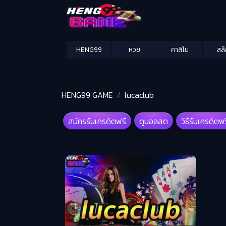
HENG99
หวย
คาสิโน
สล
HENG99 GAME
lucaclub
สมัครรับเครดิตฟรี
ดูบอลสด
วิธีรับเครดิตฟ