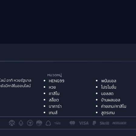
หมวดหมู่
ลน์ อาทิ หวยรัฐบาล
HENG99
พนันบอล
ะยังมีคาสิโนออนไลน์
หวย
โปรโมชั่น
คาสิโน
บอลสด
สล็อต
บ้านผลบอล
บาคาร่า
ค่ายเกม/คาสิโน
เกมส์
สูตรเกม