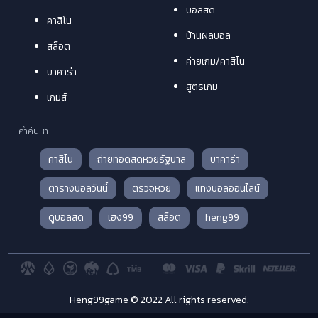
บอลสด
คาสิโน
บ้านผลบอล
สล็อต
ค่ายเกม/คาสิโน
บาคาร่า
สูตรเกม
เกมส์
คำค้นหา
คาสิโน
ถ่ายทอดสดหวยรัฐบาล
บาคาร่า
ตารางบอลวันนี้
ตรวจหวย
แทงบอลออนไลน์
ดูบอลสด
เฮง99
สล็อต
heng99
Heng99game © 2022 All rights reserved.