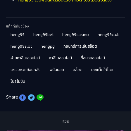
แท็กที่เกี่ยวข้อง
heng99
heng99bet
heng99casino
heng99club
heng99slot
hengpg
กลยุทธ์การเล่นสล็อต
ค่ายคาสิโนออนไลน์
คาสิโนออนไลน์
ซื้อหวยออนไลน์
ตรวจหวยย้อนหลัง
พนันบอล
สล็อต
เลขเด็ดให้โชค
โปรโมชั่น
Share
หวย