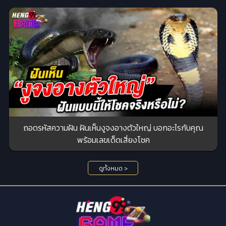
ถอดรหัสความฝัน ฝันเห็นงูจงอางตัวใหญ่ บอกอะไรกับคุณ
พร้อมเลขเด็ดเสี่ยงโชค
ดูทั้งหมด >