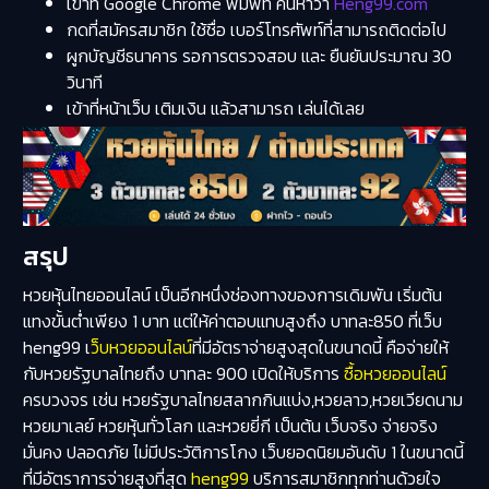
เข้าที่ Google Chrome พิมพ์ที่ ค้นหาว่า
Heng99.com
กดที่สมัครสมาชิก ใช้ชื่อ เบอร์โทรศัพท์ที่สามารถติดต่อไป
ผูกบัญชีธนาคาร รอการตรวจสอบ และ ยืนยันประมาณ 30
วินาที
เข้าที่หน้าเว็บ เติมเงิน แล้วสามารถ เล่นได้เลย
สรุป
หวยหุ้นไทยออนไลน์ เป็นอีกหนึ่งช่องทางของการเดิมพัน เริ่มต้น
แทงขั้นต่ำเพียง 1 บาท แต่ให้ค่าตอบแทบสูงถึง บาทละ850 ที่เว็บ
heng99 เ
ว็บหวยออนไลน์
ที่มีอัตราจ่ายสูงสุดในขนาดนี้ คือจ่ายให้
กับหวยรัฐบาลไทยถึง บาทละ 900 เปิดให้บริการ
ซื้อหวยออนไลน์
ครบวงจร เช่น หวยรัฐบาลไทยสลากกินแบ่ง,หวยลาว,หวยเวียดนาม
หวยมาเลย์ หวยหุ้นทั่วโลก และหวยยี่กี เป็นต้น เว็บจริง จ่ายจริง
มั่นคง ปลอดภัย ไม่มีประวัติการโกง เว็บยอดนิยมอันดับ 1 ในขนาดนี้
ที่มีอัตราการจ่ายสูงที่สุด
heng99
บริการสมาชิกทุกท่านด้วยใจ