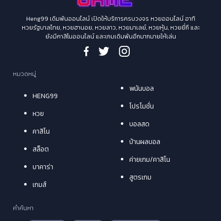
Heng99 เดิมพันออนไลน์ เปิดให้บริการครบวงจร หวยออนไลน์ อาทิ
หวยรัฐบาลไทย, หวยฮานอย, หวยลาว, หวยมาเลย์, หวยหุ้น, หวยยี่กี และ
ยังมีคาสิโนออนไลน์ และเกมเดิมพันอีกมากมายให้เล่น
หมวดหมู่
พนันบอล
HENG99
โปรโมชั่น
หวย
บอลสด
คาสิโน
บ้านผลบอล
สล็อต
ค่ายเกม/คาสิโน
บาคาร่า
สูตรเกม
เกมส์
คำค้นหา