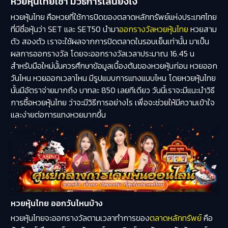
หวยหุ้นไทยเช้า มีวิธีการเล่นยังไง
หวยหุ้นไทย คือหวยที่ใช้การปิดของตลาดหลักทรัพย์แห่งประเทศไทย
ที่มีชื่อหุ้นว่า SET และ SET50 นำมา
ออกรางวัลหวยหุ้นไทย
หวยสาม
ตัว สองตัว เราจะใช้ผลจากการปิดตลาดในรอบเย็นเท่านั้น มาเป็น
ผลการออกรางวัล โดยจะออกรางวัลเวลาประมาณ 16.45 น
สำหรับมือใหม่นั้นควรศึกษาข้อมูลเบื้องต้นของหวยหุ้นก่อน หวยออก
วันไหน หวยออกเวลาไหน มีรูปแบบการแทงแบบไหน โดยหวยหุ้นไทย
นั้นมีอัตราจ่ายมากถึง บาทละ 850 เลยทีเดียว วันนี้เราจะมีแนะนำวิธี
การซื้อหวยหุ้นไทย ว่าจะมีวิธีการอย่างไร เพื่อจะช่วยให้มีความเข้าใจ
และง่ายต่อการแทงหวยมากขึ้น
หวยหุ้นไทย ออกวันไหนบ้าง
หวยหุ้นไทยจะออกรางวัลตามเวลาทำการของ
ตลาดหลักทรัพย์
คือ