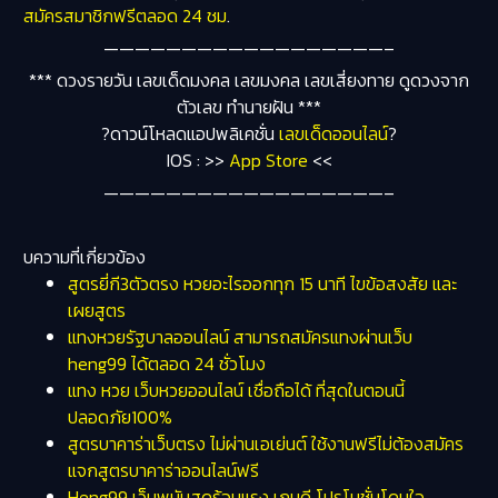
สมัครสมาชิกฟรีตลอด 24 ชม
.
——————————————————–
*** ดวงรายวัน เลขเด็ดมงคล เลขมงคล เลขเสี่ยงทาย ดูดวงจาก
ตัวเลข ทำนายฝัน ***
?ดาวน์โหลดแอปพลิเคชั่น
เลขเด็ดออนไลน์
?
IOS : >>
App Store
<<
——————————————————–
บความที่เกี่ยวข้อง
สูตรยี่กี3ตัวตรง หวยอะไรออกทุก 15 นาที ไขข้อสงสัย และ
เผยสูตร
แทงหวยรัฐบาลออนไลน์ สามารถสมัครแทงผ่านเว็บ
heng99 ได้ตลอด 24 ชั่วโมง
แทง หวย เว็บหวยออนไลน์ เชื่อถือได้ ที่สุดในตอนนี้
ปลอดภัย100%
สูตรบาคาร่าเว็บตรง ไม่ผ่านเอเย่นต์ ใช้งานฟรีไม่ต้องสมัคร
แจกสูตรบาคาร่าออนไลน์ฟรี
Heng99 เว็บพนันสุดร้อนแรง เกมดี โปรโมชั่นโดนใจ