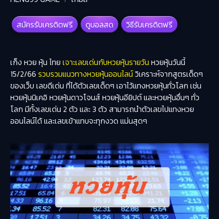
สมัครรับเครดิตฟรี
ดูบอลสด
วิธีรับเครดิตฟรี
เก็ง หวย หุ้น ไทย
เจาะเลขเด่นกับหวยหุ้นรายวัน
หวยหุ้นวันนี้
15/2/66
รวบรวมแนวทางหวยหุ้นออนไลน์
วิเคราะห์จากสูตรเด็ดๆ
ของเว็บ เลขดีเด่น ที่ได้ตัวเลขเด็ดๆ เอาไว้แทงหวยหุ้นทั่วโลก เช่น
หวยหุ้นนิเคอิ หวยหุ้นดาวโจนส์ หวยหุ้นอียิปต์ และหวยหุ้นอื่นๆ ทั่ว
โลก มีทั้งเลขเด่น 2 ตัว และ 3 ตัว สามารถนำตัวเลขไปแทงหวย
ออนไลน์ได้ และเลขเข้าแทบจะทุกงวด แม่นสุดๆ