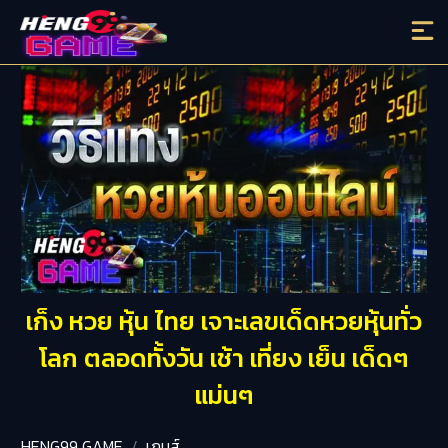
เก็ง หวย หุ้น ไทย เจาะเลขเด็ดหวยหุ้นทั่ว
โลก ตลอดทั้งวัน เช้า เที่ยง เย็น เด็ดๆ
แม่นๆ
HENG99 GAME
เกมส์