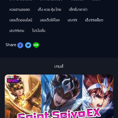
หวยฮานอยสด
เก็ง หวย หุ้น ไทย
เซ็กซี่บาคาร่า
เลขเด็ดออนไลน์
เลขเด็ดให้โชค
เฮง99
เฮ็ง99สล็อต
เฮง99เกม
โปรโมชั่น
Share
เกมส์