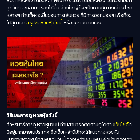
สัปดาห์ละครั้ง เดือนละ 2 ครั้ง หรือแม้แต่เดือนละครั้ง แต่หวยที่ออก
ทุกวันๆ ละหลายๆ รอบได้นั้น ส่วนใหญ่ก็จะเป็นหวยหุ้น นักเสี่ยงโชค
หลายๆ ท่านก็คงจะชื่นชอบการเล่นหวย ที่มีการออกบ่อยๆ เพื่อที่จะ
ได้ลุ้น และ
สรุปผลหวยหุ้นวันนี้
หรือทุกๆ วัน นั่นเอง
วิธีและการดู หวยหุ้นวันนี้
สำหรับวิธีการดู หวยหุ้นวันนี้ ท่านสามารถติดตามดูได้ตาม
เว็บไซต์
ที่
มีอยู่มากมายในประเทศ ซึ่งเว็บเหล่านี้มักจะให้แนวทางหวยหุ้น
แนวทางหวยหุ้นไทย หุ้นเด่นวันนี้ จากเหล่าเซียนหุ้น เพื่อนำมาลงเลข