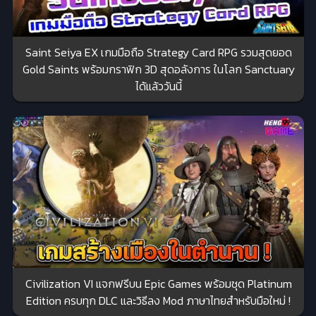
Saint Seiya EX เกมมือถือ Strategy Card RPG รวมสุดยอด
Gold Saints พร้อมกราฟิก 3D สุดอลังการ ในโลก Sanctuary
ได้แล้ววันนี้
Civilization VI แจกฟรีบน Epic Games พร้อมชุด Platinum
Edition ครบทุก DLC และวิธีลง Mod ภาษาไทยสำหรับมือใหม่ !