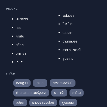
หมวดหมู่
พนันบอล
HENG99
โปรโมชั่น
หวย
บอลสด
คาสิโน
บ้านผลบอล
สล็อต
ค่ายเกม/คาสิโน
บาคาร่า
สูตรเกม
เกมส์
คำค้นหา
heng99
เฮง99
ตารางบอลวันนี้
ถ่ายทอดสดหวยรัฐบาล
บาคาร่า
คาสิโน
สล็อต
แทงบอลออนไลน์
ดูบอลสด