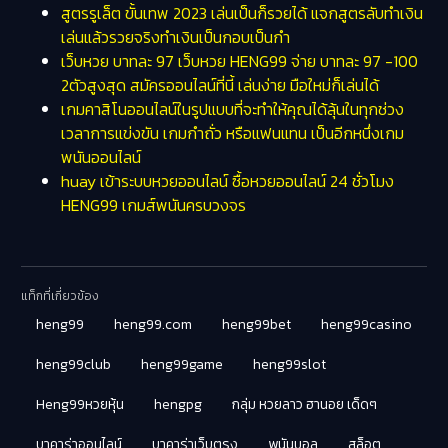
สูตรรูเล็ต ขั้นเทพ 2023 เล่นเป็นก็รวยได้ แจกสูตรลับทำเงิน
เล่นแล้วรวยจริงทำเงินเป็นกอบเป็นกำ
เว็บหวย บาทละ 97 เว็บหวย HENG99 จ่าย บาทละ 97 -100
2ตัวสูงสุด สมัครออนไลน์ที่นี้ เล่นง่าย มือใหม่ก็เล่นได้
เกมคาสิโนออนไลน์ในรูปแบบที่จะทำให้คุณได้ลุ้นในทุกช่วง
เวลาการแข่งขัน เกมกำถั่ว หรือแฟนแทน เป็นอีกหนึ่งเกม
พนันออนไลน์
huay เข้าระบบหวยออนไลน์ ซื้อหวยออนไลน์ 24 ชั่วโมง
HENG99 เกมส์พนันครบวงจร
แท็กที่เกี่ยวข้อง
heng99
heng99.com
heng99bet
heng99casino
heng99club
heng99game
heng99slot
Heng99หวยหุ้น
hengpg
กลุ่ม หวยลาว ฮานอย เด็ดๆ
บาคาร่าออนไลน์
บาคาร่าเว็บตรง
พนันบอล
สล็อต