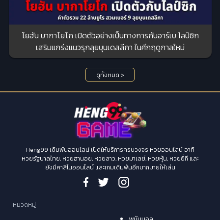
โยฮัน บากาโยโก เปิดตัวอย่างเป็นทางการกับอาร์เบ ไลป์ซิก
เสริมแกร่งแนวรุกลุยบุนเดสลีกา ในศึกฤดูกาลใหม่
ดูทั้งหมด >
Heng99 เดิมพันออนไลน์ เปิดให้บริการครบวงจร หวยออนไลน์ อาทิ
หวยรัฐบาลไทย, หวยฮานอย, หวยลาว, หวยมาเลย์, หวยหุ้น, หวยยี่กี และ
ยังมีคาสิโนออนไลน์ และเกมเดิมพันอีกมากมายให้เล่น
หมวดหมู่
พนันบอล