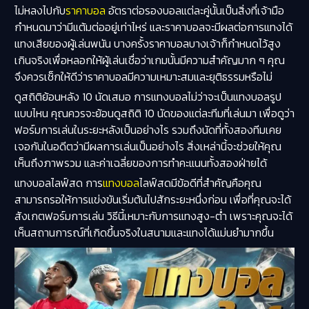
ไม่หลงไปกับ
ราคาบอล
อัตราต่อรองบอลแต่ละคู่นั้นเป็นสิ่งที่เจ้ามือ
กำหนดมาว่ามีแต้มต่ออยู่เท่าไหร่ และราคาบอลจะมีผลต่อการแทงได้
แทงเสียของผู้เล่นพนัน บางครั้งราคาบอลบางเจ้าก็กำหนดไว้สูง
เกินจริงเพื่อหลอกให้ผู้เล่นเชื่อว่าเกมนั้นมีความสำคัญมาก ๆ คุณ
จึงควรเช็กให้ดีว่าราคาบอลมีความเหมาะสมและยุติธรรมหรือไม่
ดูสถิติย้อนหลัง 10 นัดเสมอ การแทงบอลไม่ว่าจะเป็นแทงบอลรูป
แบบไหน คุณควรจะย้อนดูสถิติ 10 นัดของแต่ละทีมที่เล่นมา เพื่อดูว่า
ฟอร์มการเล่นในระยะหลังเป็นอย่างไร รวมถึงนัดที่ทั้งสองทีมเคย
เจอกันในอดีตว่ามีผลการเล่นเป็นอย่างไร สิ่งเหล่านี้จะช่วยให้คุณ
เห็นถึงภาพรวม และค่าเฉลี่ยของการทำคะแนนทั้งสองฝ่ายได้
แทงบอลไลฟ์สด การ
แทงบอล
ไลฟ์สดมีข้อดีที่สำคัญคือคุณ
สามารถรอให้การแข่งขันเริ่มต้นไปสักระยะหนึ่งก่อน เพื่อที่คุณจะได้
สังเกตฟอร์มการเล่น วิธีนี้เหมาะกับการแทงสูง-ต่ำ เพราะคุณจะได้
เห็นสถานการณ์ที่เกิดขึ้นจริงในสนามและแทงได้แม่นยำมากขึ้น