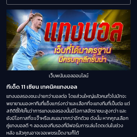
เว็บพนันบอลออนไลน์
ทีเด็ด 11 เซียน เทคนิคแทงบอล
แทงบอลรองชนะง่ายกว่าบอลต่อ โดยส่วนใหญ่แล้วคนทั่วไปมักจะ
พยายามมองหาทีมที่แข็งแกร่งกว่าและเลือกที่จะแทงทีมที่เป็นต่อ แต่
สถิติชี้ให้เห็นว่าการแทงบอลรองนั้นมีโอกาสอัตราชนะสูงกว่า และ
ยังมีโอกาสที่จะเจ๊าหรือเสมอมากกว่าอีกด้วย ดังนั้น หากคุณเลือก
คู่แทงบอลดี ๆ ลองมองทีมรองที่มีฟอร์มการเล่นโดดเด่นในช่วง
หลัง แล้วคุณอาจเจอเพชรเม็ดงามก็ได้