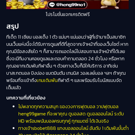
โปรโมชั่นแจกเครดิตฟรี
สรุป
ทีเด็ด 11 เซียน บอลเต็ง 1 ตัว แม่นๆ แน่นอนว่าผู้ที่เข้ามาเป็นสมาชิก
บนเว็บแห่งนี้จะได้รับการดูแลที่ดีที่สุดจากเจ้าหน้าที่ของเว็บไซต์ หาก
คุณมีข้อสงสัยใด ๆ ก็สามารถแอดไลน์ไปสอบถามเจ้าหน้าที่ได้เลย
ซึ่งจะมีทีมงานคอยดูแลและตอบคำถามตลอด 24 ชั่วโมง หรือหาก
คุณอยากเดิมพันกีฬาอื่น ๆ ด้วยทางเว็บก็มีให้บริการ อาทิเช่น
บาสเกตบอล ปิงปอง แบตมินตัน เทนนิส วอลเลย์บอล ฯลฯ ถ้าคุณ
พร้อมที่จะเข้าถึง
เกมเดิมพัน
กีฬาดี ๆ และพร้อมรับโบนัสแบบจัด
เต็มแล้ว
บทความที่เกี่ยวข้อง
ไม่พลาดทุกความสนุก ของวงการฟุตบอล วาปฟุตบอล
heng99game ที่จะพาคุณ ดูบอลสด ดูบอลออนไลน์ ระดับ
HD พร้อมพนันบอลครบทุกคู่ ทุกแมตช์ ได้เงินจริง
ทางเข้าsbobet888 แทงบอลออนไลน์ อันดับ 1 เดิมพันขั้นต่ำ