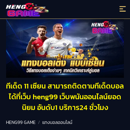
ทีเด็ด 11 เซียน สามารถติดตามทีเด็ดบอล
ได้ที่เว็บ heng99 เว็บพนันออนไลน์ยอด
นิยม อันดับ1 บริการ24 ชั่วโมง
HENG99 GAME
แทงบอลออนไลน์