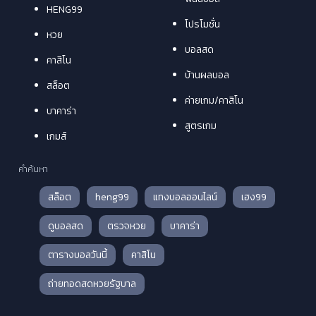
HENG99
โปรโมชั่น
หวย
บอลสด
คาสิโน
บ้านผลบอล
สล็อต
ค่ายเกม/คาสิโน
บาคาร่า
สูตรเกม
เกมส์
คำค้นหา
สล็อต
heng99
แทงบอลออนไลน์
เฮง99
ดูบอลสด
ตรวจหวย
บาคาร่า
ตารางบอลวันนี้
คาสิโน
ถ่ายทอดสดหวยรัฐบาล