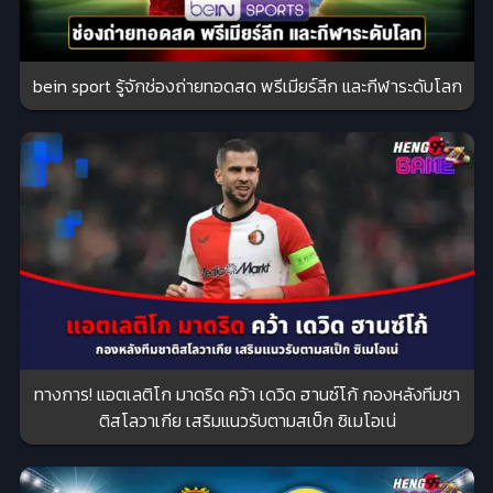
bein sport รู้จักช่องถ่ายทอดสด พรีเมียร์ลีก และกีฬาระดับโลก
ทางการ! แอตเลติโก มาดริด คว้า เดวิด ฮานซ์โก้ กองหลังทีมชา
ติสโลวาเกีย เสริมแนวรับตามสเป็ก ซิเมโอเน่