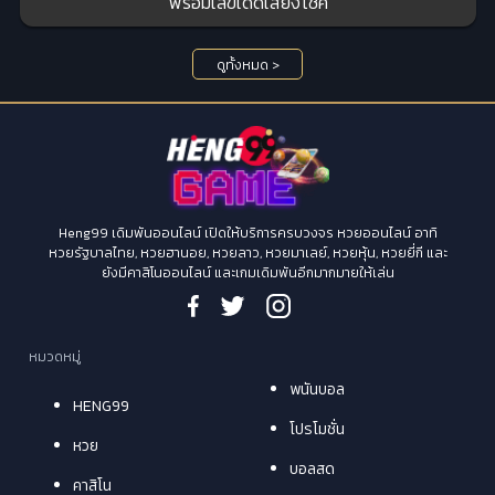
พร้อมเลขเด็ดเสี่ยงโชค
ดูทั้งหมด >
Heng99 เดิมพันออนไลน์ เปิดให้บริการครบวงจร หวยออนไลน์ อาทิ
หวยรัฐบาลไทย, หวยฮานอย, หวยลาว, หวยมาเลย์, หวยหุ้น, หวยยี่กี และ
ยังมีคาสิโนออนไลน์ และเกมเดิมพันอีกมากมายให้เล่น
หมวดหมู่
พนันบอล
HENG99
โปรโมชั่น
หวย
บอลสด
คาสิโน