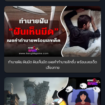
ทำนายฝัน ฝันมีด ฝันเห็นมีด เผยคำทำนายลึกซึ้ง พร้อมเลขเด็ด
เสี่ยงทาย