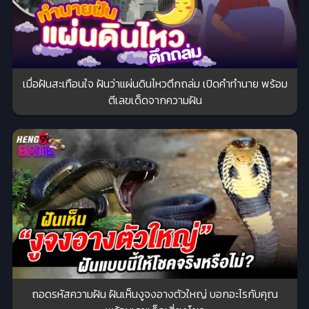
เมื่อฝันสะเทือนใจ ฝันว่าแผ่นดินไหวตึกถล่ม เปิดคำทำนาย พร้อม
ตีเลขเด็ดจากความฝัน
ถอดรหัสความฝัน ฝันเห็นงูจงอางตัวใหญ่ บอกอะไรกับคุณ