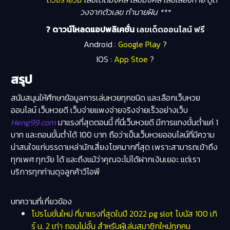
วงจากตัวเลข ทำนายฝัน ***
? ดาวน์โหลดแอปพลิเคชั่น
เลขเด็ดออนไลน์ ฟรี
Android
:
Google Play
?
IOS
:
App Stoe
?
สรุป
สนับสนุนให้ศึกษาข้อมูลการเล่นหวยทุกชนิด และเลือกเว็บหวย
ออนไลน์ เว็บหวยดี เว็บจ่ายแพงจ่ายจริงจ่ายเร็วอย่างเว็บ
Heng99.com
มาแรงที่สุดตอนนี้ ที่นี่เว็บหวยดี มีการแทงขั้นต่ำแค่ 1
บาท และถอนขั้นต่ำได้ 100 บาท ถือว่าเป็นเว็บหวยออนไลน์ที่มีความ
น่าสนใจแก่บรรดาเหล่านักเสี่ยงโชคมากที่สุด เพราะสามารถเข้าถึง
ทุกเพศ ทุกวัย ได้ และถึงแม้ว่าคุณจะไม่ได้ฝากเงินเยอะ แต่เรา
บริการทุกท่านดุจลูกค้าวีไอพี
บทความที่เกี่ยวข้อง
โปรโมชั่นใหม่ ที่มาแรงที่สุดในปี 2022 pg slot โบนัส 100 เทิ
ร์ น. 2 เท่า ถอนไม่อั้น สำหรับผู้เล่นสมาชิกใหม่ทุกคน