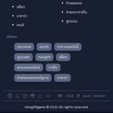
บ้านผลบอล
สล็อต
ค่ายเกม/คาสิโน
บาคาร่า
สูตรเกม
เกมส์
คำค้นหา
ตรวจหวย
เฮง99
ตารางบอลวันนี้
ดูบอลสด
heng99
สล็อต
แทงบอลออนไลน์
คาสิโน
ถ่ายทอดสดหวยรัฐบาล
บาคาร่า
Heng99game © 2022 All rights reserved.