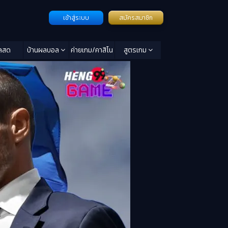
เข้าสู่ระบบ
สมัครสมาชิก
ลสด
บ้านผลบอล
ค่ายเกม/คาสิโน
สูตรเกม