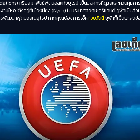
ions) หรือสมาพันธ์ฟุตบอลแห่งยุโรป เป็นองค์กรที่ดูแลและควบคุมการแข่ง
านใหญ่ตั้งอยู่ที่เมืองนียง (Nyon) ในประเทศสวิตเซอร์แลนด์ ยูฟ่าเป็นส่
การพัฒนาฟุตบอลในยุโรป หากคุณต้องการเช็ค
หวยวันนี้
ยูฟ่าก็เป็นแหล่งข้