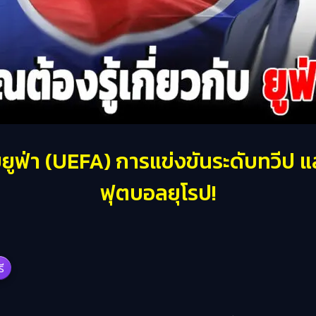
่ยวกับยูฟ่า (UEFA) การแข่งขันระดับทว
ฟุตบอลยุโรป!
รี