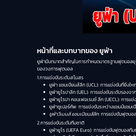
หน้าที่และบทบาทของ ยูฟ่า
ยูฟ่ามีบทบาทสำคัญในการกำหนดมาตรฐานฟุตบอลยุโร
ของวงการฟุตบอล
1.การแข่งขันระดับสโมสร
ยูฟ่า แชมเปียนส์ลีก
(UCL): การแข่งขันที่ยิ่งใหญ
ยูฟ่ายูโรปาลีก (UEL): การแข่งขันระดับรองจา
ยูฟ่ายูโรปา คอนเฟอเรนซ์ ลีก (UECL): การแ
ยูฟ่าซูเปอร์คัพ: การแข่งขันระหว่างแชมป์แชมเป
ยูฟ่าวีเมนส์ แชมเปียนส์ลีก
: การแข่งขันฟุตบ
2.การแข่งขันระดับทีมชาติ
ยูฟ่ายูโร (UEFA Euro): การแข่งขันฟุตบอลทีมชาต