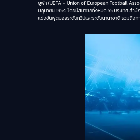
ยูฟ่า (UEFA – Union of European Football Associat
มิถุนายน 1954 โดยมีสมาชิกทั้งหมด 55 ประเทศ สำนักง
แข่งขันฟุตบอลระดับทวีปและระดับนานาชาติ รวมถึง