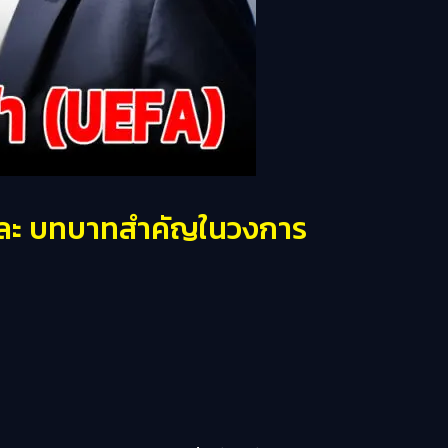
ีป และ บทบาทสำคัญในวงการ