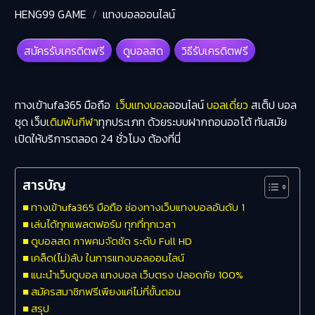
HENG99 GAME
แทงบอลออนไลน์
สมัครรับเครดิตฟรี
ดูบอลสด
วิธีรับเครดิตฟรี
ทางเข้าufa365 มือถือ
เว็บแทงบอล
ออนไลน์
บอลเดี่ยว
สเต็ป บอล
ชุด เว็บ
เดิมพันกีฬา
ทุกประเภท ด้วยระบบฝากถอนออโต้ ทันสมัย
เปิดให้บริการตลอด 24 ชั่วโมง ต้องที่นี่
สารบัญ
ทางเข้าufa365 มือถือ ช่องทางเว็บแทงบอลอันดับ 1
เล่นได้ทุกแพลตฟอร์ม ทุกที่ทุกเวลา
ดูบอลสด ภาพคมจัดชัด ระดับ Full HD
เคล็ด(ไม่)ลับ ในการแทงบอลออนไลน์
แนะนำเว็บดูบอล แทงบอล เว็บตรง ปลอดภัย 100%
สมัครสมาชิกฟรีเพียงแค่ไม่กี่ขั้นตอน
สรุป