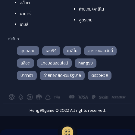
สล็อต
ค่ายเกม/คาสิโน
บาคาร่า
สูตรเกม
เกมส์
คำค้นหา
ดูบอลสด
เฮง99
คาสิโน
ตารางบอลวันนี้
สล็อต
แทงบอลออนไลน์
heng99
บาคาร่า
ถ่ายทอดสดหวยรัฐบาล
ตรวจหวย
Heng99game © 2022 All rights reserved.