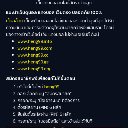
เว็บแทงบอลอนไลน์อัตราจ่ายสูง
แนะนำเว็บดูบอล แทงบอล เว็บตรง ปลอดภัย 100%
เว็บสล็อต
เว็บพนันบอลออนไลน์แทงบอลราคาน้ำสูงที่สุด ได้รับ
ความนิยม และ การันตีจากผู้ใช้งานมากกว่าหนึ่งแสนราย โดยมี
ช่องทางเข้าเว็บไซต์ เว็บ แทงบอล ไม่ผ่านเอเย่นต์ ดังนี้
www.heng99.info
www.heng99.com
www.heng99.cc
www.heng99.gg
www.heng99.org
สมัครสมาชิกฟรีเพียงแค่ไม่กี่ขั้นตอน
เข้าไปที่เว็บไซต์
heng99
คลิกเลือกที่เมนู “สมัครสมาชิก”
กรอก/ระบุ “ชื่อเข้าระบบ” ที่ต้องการ
ตั้งรหัสผ่าน (PIN) 6 หลัก
ยืนยันตั้งรหัสผ่าน (PIN) 6 หลัก
กรอก/ระบุ “เบอร์มือถือ” และเข้าเล่นได้ทันที