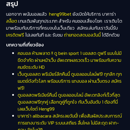
สรุป
นอกจาก พนันบอลแล้ว
heng99bet
ยังเปิดให้บริการ บาคาร่า
สล็อต
เกมเดิมพันทุกประเภท สำหรับ คนชอบเสี่ยงโชค เราเติบโต
มาพร้อมกับบริการที่ครบจบในเว็บเดียว สมัครเล่นกับเราวันนี้รับ
เครดิตฟรี
ไปเลยทันที และ รับชม
ถ่ายทอดสดบอลวันนี้
ได้อีกด้วย
บทความที่เกี่ยวข้อง
คอบอล ห้ามพลาด !! ดู bein sport 1 บอลสด ดูฟรี แบบไม่มี
ขีดจำกัด ผ่านหน้าเว็บ อัพเดทผลรวดเร็ว มาพร้อมกับความ
คมชัดระดับ HD
เว็บดูบอลสด พรีเมียร์ลีกคืนนี้ ดูบอลออนไลน์ฟรี! ทุกลีก ทุก
แมตช์ดังทั่วโลก พร้อมบริการ แทงบอล ผ่านเว็บตรง สมัคร
ฟรี!
ดูบอลสดพรีเมียร์คืนนี้ ดูบอลออนไลน์ อัพเดทลิงก์เร็วที่สุด
ดูบอลสดฟรีทุกคู่ เลือกดูคู่ที่ถูกใจ กับเว็บอันดับ 1 ต้องที่นี่
เลยเว็บไซต์ Heng99
บาคาร่า allbacara สมัครเลยวันนี้! เพื่อสัมผัสประสบการณ์
การแทงบาระดับ VIP ระบบเสถียร ลื่นไหล ไม่มีสะดุด ฝาก-
ถอน อัตโนมัติ