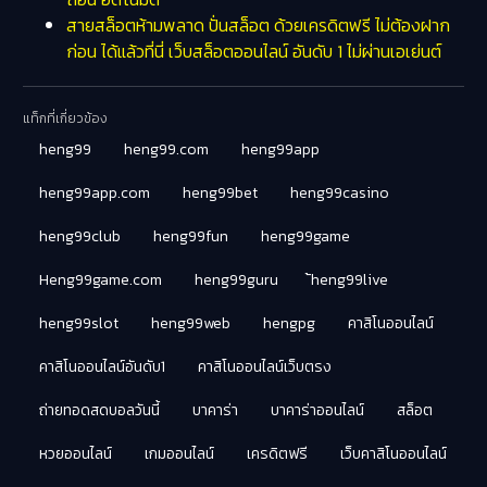
สายสล็อตห้ามพลาด ปั่นสล็อต ด้วยเครดิตฟรี ไม่ต้องฝาก
ก่อน ได้แล้วที่นี่ เว็บสล็อตออนไลน์ อันดับ 1 ไม่ผ่านเอเย่นต์
แท็กที่เกี่ยวข้อง
heng99
heng99.com
heng99app
heng99app.com
heng99bet
heng99casino
heng99club
heng99fun
heng99game
Heng99game.com
heng99guru
้heng99live
heng99slot
heng99web
hengpg
คาสิโนออนไลน์
คาสิโนออนไลน์อันดับ1
คาสิโนออนไลน์เว็บตรง
ถ่ายทอดสดบอลวันนี้
บาคาร่า
บาคาร่าออนไลน์
สล็อต
หวยออนไลน์
เกมออนไลน์
เครดิตฟรี
เว็บคาสิโนออนไลน์