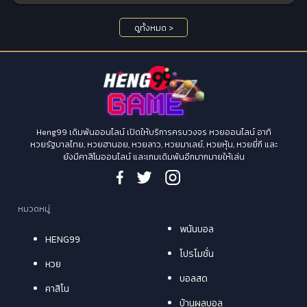
ดูทั้งหมด >
Heng99 เดิมพันออนไลน์ เปิดให้บริการครบวงจร หวยออนไลน์ อาทิ
หวยรัฐบาลไทย, หวยฮานอย, หวยลาว, หวยมาเลย์, หวยหุ้น, หวยยี่กี และ
ยังมีคาสิโนออนไลน์ และเกมเดิมพันอีกมากมายให้เล่น
หมวดหมู่
พนันบอล
HENG99
โปรโมชั่น
หวย
บอลสด
คาสิโน
บ้านผลบอล