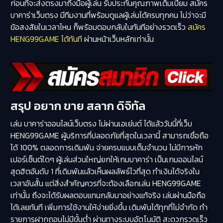
ก่อนที่จะส่งตรงมาถึงมือผู้เล่น รับประกันคุณภาพเต็มเปี่ยม สมัคร
บาคาร่าเว็บตรง มีทีมงานที่พร้อมดูแลผู้เล่นได้ครบทุกคน ไม่ว่าจะมี
ข้อสงสัยในเวลาไหน ก็พร้อมตอบกลับในทันทีอย่างรวดเร็ว
สมัคร
HENG99GAME
ได้ทันที
ผ่านหน้าเว็บหลักเท่านั้น
สรุป อยาก ขาย สลาก ดิจิทัล
เล่น
บาคาร่าออนไลน์เว็บตรง
ไม่ผ่านเอเย่นต์ ได้แล้ววันนี้ที่เว็บ
HENG99GAME
ผู้บริการที่ปลอดภัยที่สุดในเวลานี้ สามารถเชื่อถือ
ได้ 100% ตลอดการเดิมพัน จ่ายครบแบบเต็มจำนวน ไม่มีการหัก
เปอร์เซ็นต์ใดๆ ผู้เล่นส่วนใหญ่ยกให้เกมบาคาร่า เป็นเกมออนไลน์
สุดฮิตอันดับ 1 ที่เดิมพันแล้วเห็นผลลัพธ์ไวที่สุด ทำเงินได้จริงใน
เวลาอันสั้น แต่สิ่งสำคัญควรที่จะต้องเลือกเล่น
HENG99GAME
เท่านั้น ถึงจะได้รับผลตอบแทนกลับมาอย่างแท้จริง เล่นผ่านมือถือ
ได้เลยทันที เพิ่มการใช้งานให้ง่ายยิ่งขึ้น เดิมพันได้ทุกที่ไม่จำกัด ทำ
รายการฝากถอนไม่มีขั้นต่ำ ผ่านทางระบบอัตโนมัติ สะดวกรวดเร็ว