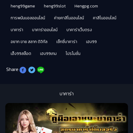
heng99game
heng99slot
Hengpg.com
การพนันบอลออนไลน์
ค่ายคาสิโนออนไลน์
คาสิโนออนไลน์
บาคาร่า
บาคาร่าออนไลน์
บาคาร่าเว็บตรง
อยาก ขาย สลาก ดิจิทัล
เซ็กซี่บาคาร่า
เฮง99
เฮ็ง99สล็อต
เฮง99เกม
โปรโมชั่น
Share
บาคาร่า