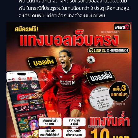
พัน แต่ถ้าเลือกแทงต่ำจะได้รับครึ่งหนึ่งของจำนวนเงินเดิม
พัน ในกรณีที่ประตูรวมในเกมน้อยกว่า 3 ประตู เลือกแทงสูง
จะเสียเดิมพัน แต่ถ้าเลือกแทงต่ำจะชนะเดิมพัน