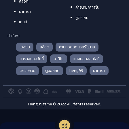
สล็อต
ค่ายเกม/คาสิโน
บาคาร่า
สูตรเกม
เกมส์
คำค้นหา
เฮง99
สล็อต
ถ่ายทอดสดหวยรัฐบาล
ตารางบอลวันนี้
คาสิโน
แทงบอลออนไลน์
ตรวจหวย
ดูบอลสด
heng99
บาคาร่า
Heng99game © 2022 All rights reserved.