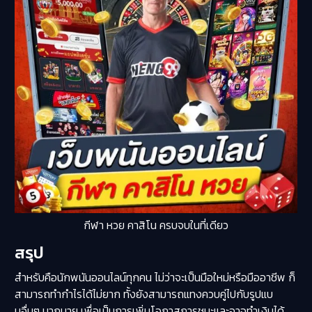
กีฬา หวย คาสิโน ครบจบในที่เดียว
สรุป
สำหรับคือนักพนันออนไลน์ทุกคน ไม่ว่าจะเป็นมือใหม่หรือมืออาชีพ ก็
สามารถทำกำไรได้ไม่ยาก ทั้งยังสามารถแทงควบคู่ไปกับรูปแบ
บอื่นๆ มากมาย เพื่อเป็นการเพิ่มโอกาสการชนะและอาจทำเงินได้