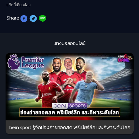
แท็กที่เกี่ยวข้อง
Share
แทงบอลออนไลน์
bein sport รู้จักช่องถ่ายทอดสด พรีเมียร์ลีก และกีฬาระดับโลก