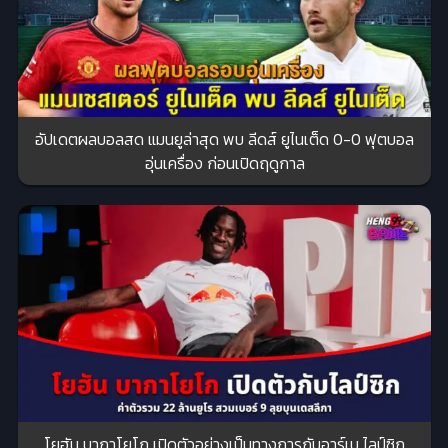
อัปเดตผลบอลสด แมนยูล่าสุด พบ ลีดส์ ยูไนเต็ด 0-0 ฟุตบอล
อุ่นเครื่อง ก่อนเปิดฤดูกาล
โยฮัน บากาโยโก เปิดตัวอย่างเป็นทางการกับอาร์เบ ไลป์ซิก