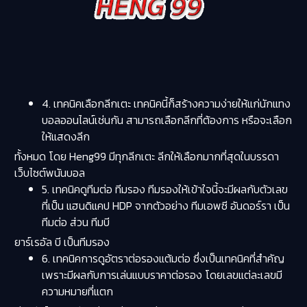
4. เทคนิคเลือกลีกเตะ เทคนิคนี้ก็สร้างความง่ายให้แก่นักแทง
บอลออนไลน์เช่นกัน สามารถเลือกลีกที่ต้องการ หรือจะเลือก
ให้แสดงลีก
ทั้งหมด โดย Heng99 มีทุกลีกเตะ ลีกให้เลือกมากที่สุดในบรรดา
เว็บไซต์พนันบอล
5. เทคนิคดูทีมต่อ ทีมรอง ทีมรองให้เข้าใจนี้จะมีผลกับตัวเลข
ที่เป็น แฮนดิแคป HDP จากตัวอย่าง ทีมเอพซี อันดอร์รา เป็น
ทีมต่อ ส่วน ทีมบี
ยาร์เรอัล บี เป็นทีมรอง
6. เทคนิคการดูอัตราต่อรองแต้มต่อ ซึ่งเป็นเทคนิคที่สำคัญ
เพราะมีผลกับการเล่นแบบราคาต่อรอง โดยเลขแต่ละเลขมี
ความหมายที่แตก