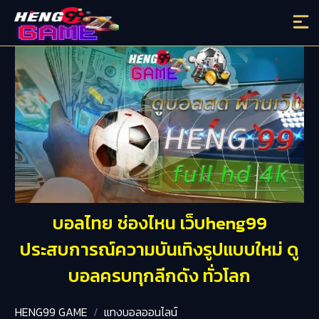
บอลไทย ช่องไหน เว็บheng99
ประสบการณ์ความบันเทิงรูปแบบใหม่ ดู
บอลครบทุกลีกดัง ทั่วโลก
HENG99 GAME
แทงบอลออนไลน์