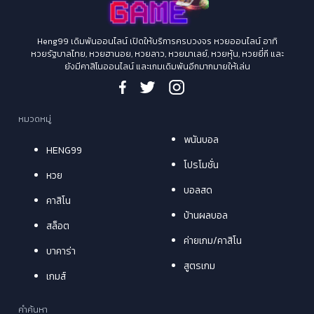
Heng99 เดิมพันออนไลน์ เปิดให้บริการครบวงจร หวยออนไลน์ อาทิ
หวยรัฐบาลไทย, หวยฮานอย, หวยลาว, หวยมาเลย์, หวยหุ้น, หวยยี่กี และ
ยังมีคาสิโนออนไลน์ และเกมเดิมพันอีกมากมายให้เล่น
หมวดหมู่
พนันบอล
HENG99
โปรโมชั่น
หวย
บอลสด
คาสิโน
บ้านผลบอล
สล็อต
ค่ายเกม/คาสิโน
บาคาร่า
สูตรเกม
เกมส์
คำค้นหา