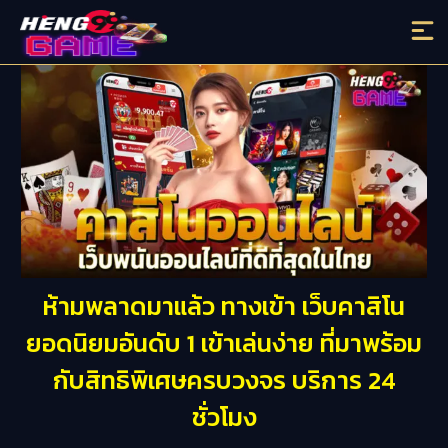
ห้ามพลาดมาแล้ว ทางเข้า เว็บคาสิโน
ยอดนิยมอันดับ 1 เข้าเล่นง่าย ที่มาพร้อม
กับสิทธิพิเศษครบวงจร บริการ 24
ชั่วโมง