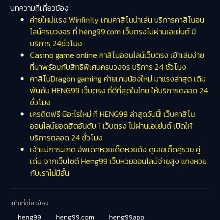
บทความที่เกี่ยวข้อง
ค่ายใหม่เเรง Winfinity เกมคาสิโนน่าเล่น บริการคาสิโนอน
ไลน์ครบวงจร ที่ heng99.com เว็บตรงไม่ผ่านเอเย่นต์ มี
บริการ 24ชั่วโมง
Casino game online คาสิโนออนไลน์เว็บตรง เข้าเล่นง่าย
ที่มาพร้อมกับสิทธิพิเศษครบวงจร บริการ 24 ชั่วโมง
คาสิโนDragon gaming ค่ายเกมน้องใหม่ มาแรงล่าสุด เดิม
พันกับ HENG99 เว็บตรง ที่ดีที่สุดในไทย ให้บริการตลอด 24
ชั่วโมง
เครดิตฟรี มีอะไรใหม่ ที่ HENG99 ล่าสุดวันนี้! เว็บคาสิโน
ออนไลน์ยอดฮิตอันดับ 1 เว็บตรง ไม่ผ่านเอเย่นต์ เปิดให้
บริการตลอด 24 ชั่วโมง
เจ้าแม่การะเกด อัพเดทหวยเด็ดหวยดัง ดูเลขเด็ดคู่รวย คู่
เด่น จากเว็บไซต์ Heng99 เว็บหวยออนไลน์จ่ายสูง แทงหวย
กับเราไม่มีอั้น
แท็กที่เกี่ยวข้อง
heng99
heng99.com
heng99app