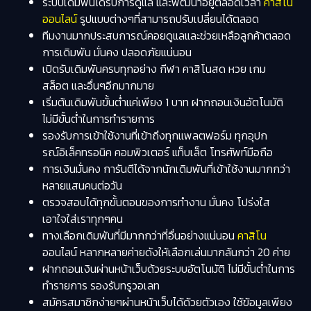
ระบบเดิมพันได้รับการดูแล และพัฒนาอยู่ตลอดเวลา
คาสิโน
ออนไลน์
รูปแบบต่างๆที่สามารถปรับเปลี่ยนได้ตลอด
ทีมงานมากประสบการณ์คอยดูแลและช่วยเหลือลูกค้าตลอด
การเดิมพัน มั่นคง ปลอดภัยแน่นอน
เปิดรับเดิมพันครบทุกอย่าง กีฬา คาสิโนสด หวย เกม
สล็อต และอื่นๆอีกมากมาย
เริ่มต้นเดิมพันขั้นต่ำแค่เพียง 1 บาท ฝากถอนเงินอัตโนมัติ
ไม่มีขั้นต่ำในการทำรายการ
รองรับการเข้าใช้งานที่เข้าถึงทุกแพลตฟอร์ม ทุกอุปก
รณ์อิเล็คทรอนิค คอมพิวเตอร์ แท็บเล็ต โทรศัพท์มือถือ
การเงินมั่นคง การันตีได้จากนักเดิมพันที่เข้าใช้งานมากกว่า
หลายแสนคนต่อวัน
ตรวจสอบได้ทุกขั้นตอนของการทำงาน มั่นคง โปร่งใส
เอาใจใส่เราทุกๆคน
ทางเลือกเดิมพันที่มีมากกว่าที่อื่นอย่างแน่นอน
คาสิโน
ออนไลน์ หลากหลายค่ายดังให้เลือกเล่นมากล้นกว่า 20 ค่าย
ฝากถอนเงินผ่านหน้าเว็บด้วยระบบอัตโนมัติ ไม่มีขั้นต่ำในการ
ทำรายการ รองรับทรูวอเลท
สมัครสมาชิกง่ายๆผ่านหน้าเว็บได้ด้วยตัวเอง ใช้ข้อมูลเพียง