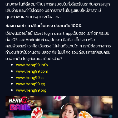
เกมคาสิโนที่ดีสุดมาให้บริการครบจบในที่เดียวรับประกันความสนุก
เล่นง่าย และกำไรได้จริง บริการคาสิโนในรูปแบบใหม่ล่าสุด มี
คุณภาพ และมาตรฐานระดับสากล
ช่องทางเข้า คาสิโนเว็บตรง ปลอดภัย 100%
เว็บพนันออนไลน์ 12bet login smart appเว็บตรง เข้าได้ทุกระบบ
ทั้ง iOS และ Android ผ่านอุปกรณ์ มือถือ แท็ปเลต หรือ
คอมพิวเตอร์ เราคือ เว็บตรง ไม่ผ่านตัวแทนใด ๆ เรามีช่องทางการ
ทำเงินที่เข้าใช้งานง่าย ปลอดภัย ไม่มีโกง รวมถึงบริการที่ครบครัน
มาฝากกัน ไปดูกันเลยว่ามีอะไรบ้าง?
www.heng99.info
www.heng99.com
www.heng99.cc
www.heng99.gg
www.heng99.org