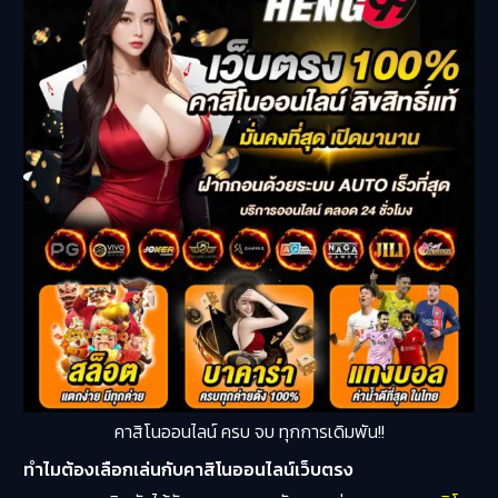
คาสิโนออนไลน์ ครบ จบ ทุกการเดิมพัน!!
ทำไมต้องเลือกเล่นกับคาสิโนออนไลน์เว็บตรง