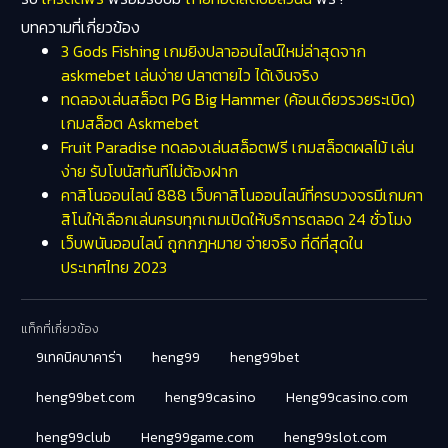
บทความที่เกี่ยวข้อง
3 Gods Fishing เกมยิงปลาออนไลน์ใหม่ล่าสุดจาก
askmebet เล่นง่าย ปลาตายไว ได้เงินจริง
ทดลองเล่นสล็อต PG Big Hammer (ค้อนเดียวรวยระเบิด)
เกมสล็อต Askmebet
Fruit Paradise ทดลองเล่นสล็อตฟรี เกมสล็อตผลไม้ เล่น
ง่าย รับโบนัสทันทีไม่ต้องฝาก
คาสิโนออนไลน์ 888 เว็บคาสิโนออนไลน์ที่ครบวงจรมีเกมคา
สิโนให้เลือกเล่นครบทุกเกมเปิดให้บริการตลอด 24 ชั่วโมง
เว็บพนันออนไลน์ ถูกกฎหมาย จ่ายจริง ที่ดีที่สุดใน
ประเทศไทย 2023
แท็กที่เกี่ยวข้อง
9เทคนิคบาคาร่า
heng99
heng99bet
heng99bet.com
heng99casino
Heng99casino.com
heng99club
Heng99game.com
heng99slot.com