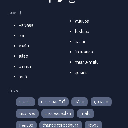
หมวดหมู่
พนันบอล
HENG99
โปรโมชั่น
หวย
บอลสด
คาสิโน
บ้านผลบอล
สล็อต
ค่ายเกม/คาสิโน
บาคาร่า
สูตรเกม
เกมส์
คำค้นหา
บาคาร่า
ตารางบอลวันนี้
สล็อต
ดูบอลสด
ตรวจหวย
แทงบอลออนไลน์
คาสิโน
heng99
ถ่ายทอดสดหวยรัฐบาล
เฮง99