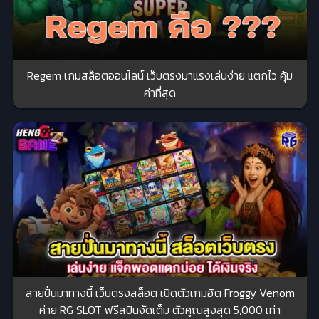
Regem เกมสล็อตออนไลน์ เว็บตรงมาแรงเล่นง่าย แตกไว คุ้ม
ค่าที่สุด
สายปั่นมาทางนี้ เว็บตรงสล็อต เปิดตัวเกมฮิต Froggy Venom
ค่าย RG SLOT ฟรีสปินจัดเต็ม ตัวคูณสูงสุด 5,000 เท่า