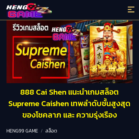
888 Cai Shen แนะนำเกมสล็อต
Supreme Caishen เทพลำดับชั้นสูงสุด
ของโชคลาภ และ ความรุ่งเรือง
HENG99 GAME
สล็อต