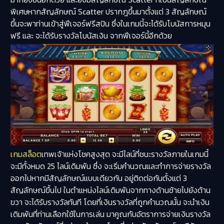
พิเศษหากสัญลักษณ์ Scatter ปรากฎขึ้นมาตั้งแต่ 3 สัญลักษณ์
ขึ้นจะพาท่านเข้าสู่ฟีเจอร์ฟรีสปิน ซึ่งในเกมนี้จะได้รับโบนัสการหมุน
ฟรี และ จะได้รับรางวัลโบนัสเงิน จากฟีเจอร์นี้อีกด้วย
เกมสล็อต
เทพเจ้าแห่งโชคสูงสุด
จะมีไลน์ที่ชนะรางวัลภายในเกมนี้
จะมีทั้งหมด 25 ไลน์เดิมพัน ซึ่ง จะเริ่มคำนวณและทำการจ่ายรางวัล
ออกไปหากมีสัญลักษณ์แบบเดียวกัน อยู่ติดต่อกันตั้งแต่ 3
สัญลักษณ์ขึ้นไป ในตำแหน่งไลน์เดิมพันจากทางด้านซ้ายไปยังด้าน
ขวา จะได้รับรางวัลทันที โดยที่เงินรางวัลที่ถูกคำนวณนั้น จะนำเงิน
เดิมพันที่ท่านเลือกใช้ในการเล่น มาคูณกับอัตราการจ่ายเงินรางวัล