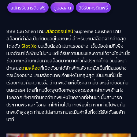
สมัครรับเครดิตฟรี
ดูบอลสด
วิธีรับเครดิตฟรี
888 Cai Shen เ
กม
เ
สล็อตออนไลน์
Supreme Caishen เกม
สล็อตที่กำลังเป็นที่นิยมอยู่ในขณะนี้ สำหรับเกมสล็อตจากค่ายสุด
โด่งดัง
Slot Xo
บนเว็บน้องใหม่มาแรงอย่าง เว็บน้องใหม่ที่เพิ่ง
เปิดตัวมาได้เพียงไม่นาน แต่ได้รับความนิยมและความไว้วางใจน่าเชื่อ
ถือจากเหล่านักเล่นเกมสล็อตมากมายทั่วทั้งประเทศไทย วันนี้จะมา
นำเสนอ
เกมสล็อต
ที่เปิดตัวมาได้สักพักแล้ว แต่ยังเป็นที่นิยมอย่าง
ต่อเนื่องอย่าง เกมสล็อตเทพเจ้าแห่งโชคสูงสุด เป็นเกมที่มีเนื้อ
เรื่องเกี่ยวกับความเชื่อ ว่าเทพเจ้าแห่งโชคลาภนั้น จะมีลำดับชั้นกัน
บนสวรรค์ โดยที่เกมนี้จะพูดถึงเทพสูงสุดของเหล่าเทพเจ้าแห่ง
โชคลาภ ที่หากท่านคิดว่าเทพแห่งโชคลาภที่ผ่านมา นั้นสามารถ
ประทานพร และ โชคลาภให้ท่านได้มากเพียงใด หากท่านได้พบกับ
เทพเจ้าสูงสุด ท่านจะไม่สามารถประเมินค่าสิ่งที่จะได้รับได้เลยสัก
นาที