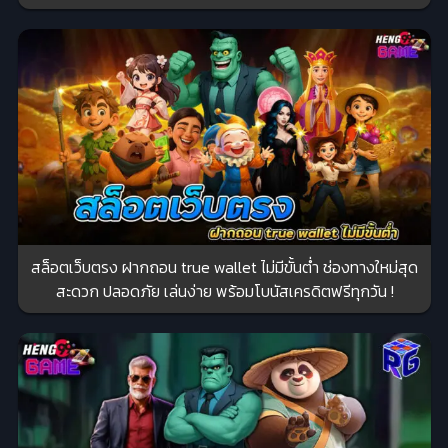
สล็อตเว็บตรง ฝากถอน true wallet ไม่มีขั้นต่ำ ช่องทางใหม่สุด
สะดวก ปลอดภัย เล่นง่าย พร้อมโบนัสเครดิตฟรีทุกวัน !