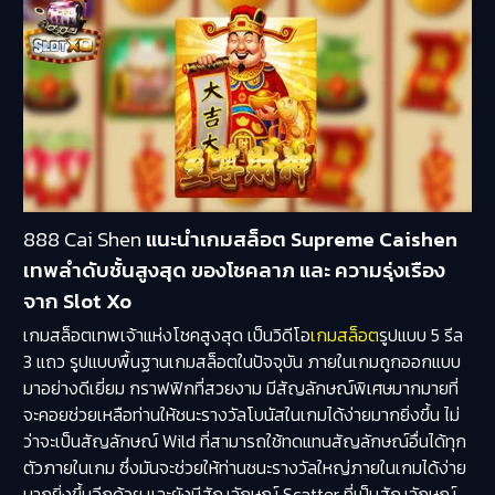
888 Cai Shen
แนะนำเกมสล็อต Supreme Caishen
เทพลำดับชั้นสูงสุด ของโชคลาภ และ ความรุ่งเรือง
จาก Slot Xo
เกมสล็อตเทพเจ้าแห่งโชคสูงสุด
เป็นวิดีโอ
เกมสล็อต
รูปแบบ 5 รีล
3 แถว รูปแบบพื้นฐานเกมสล็อตในปัจจุบัน ภายในเกมถูกออกแบบ
มาอย่างดีเยี่ยม กราฟฟิกที่สวยงาม มีสัญลักษณ์พิเศษมากมายที่
จะคอยช่วยเหลือท่านให้ชนะรางวัลโบนัสในเกมได้ง่ายมากยิ่งขึ้น ไม่
ว่าจะเป็นสัญลักษณ์ Wild ที่สามารถใช้ทดแทนสัญลักษณ์อื่นได้ทุก
ตัวภายในเกม ซึ่งมันจะช่วยให้ท่านชนะรางวัลใหญ่ภายในเกมได้ง่าย
มากยิ่งขึ้นอีกด้วย และยังมีสัญลักษณ์ Scatter ที่เป็นสัญลักษณ์