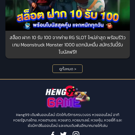
สล็อต ฝาก 10 รับ 100 จากค่าย RG SLOT ใหม่ล่าสุด พร้อมรีวิว
เกม Moonstruck Monster 1000 แตกนับหมื่น สมัครวันนี้รับ
โบนัสฟรี!!
ดูทั้งหมด >
Heng99 เดิมพันออนไลน์ เปิดให้บริการครบวงจร หวยออนไลน์ อาทิ
หวยรัฐบาลไทย, หวยฮานอย, หวยลาว, หวยมาเลย์, หวยหุ้น, หวยยี่กี และ
ยังมีคาสิโนออนไลน์ และเกมเดิมพันอีกมากมายให้เล่น