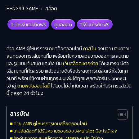
HENG99 GAME
สล็อต
สมัครรับเครดิตฟรี
ดูบอลสด
วิธีรับเครดิตฟรี
ค่าย AMB ผู้ให้บริการเกมสล็อตออนไลน์
คาสิโน
ยิงปลา มอบความ
สนุกของการเล่นเกมที่มาพร้อมกับความสวยงามของการเล่นเกม
และรูปแบบทันสมัย และยังเป็น
เว็บสล็อตแตกง่าย
ได้เงินจริง มีตัว
เลือกเกมที่คัดสรรมาแล้วอย่างดีเพื่อประสบการณ์สุดเร้าใจในทุก
วินาที พร้อมใช้งานผ่านทุกระบบเล่นได้ทุกแพลตฟอร์ม Connect
เข้าสู่
เกมพนันออนไลน์
ได้แบบไม่จำกัดเวลา พร้อมให้บริการแล้ววัน
นี้ ตลอด 24 ชั่วโมง
สารบัญ
ค่าย AMB ผู้ให้บริการเกมสล็อตออนไลน์
เกมส์สล็อตที่ได้รับความของของ AMB Slot มีอะไรบ้าง?
ข้อดีของการเล่นสล็อตค่าย AMBSlot มีอะไรบ้าง