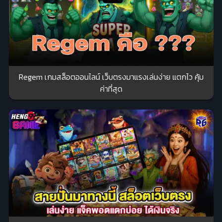
Regem เกมสล็อตออนไลน์ เว็บตรงมาแรงเล่นง่าย แตกไว คุ้ม
ค่าที่สุด