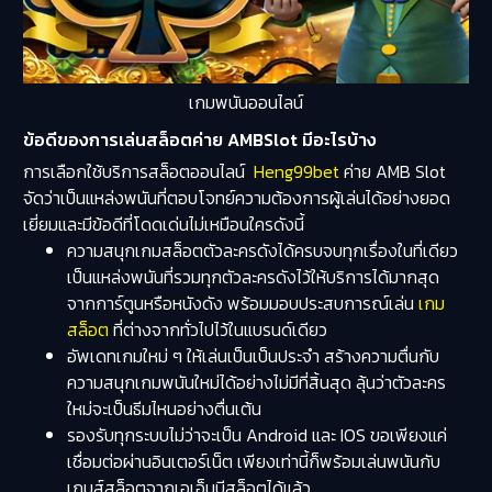
เกมพนันออนไลน์
ข้อดีของการเล่นสล็อตค่าย AMBSlot มีอะไรบ้าง
การเลือกใช้บริการสล็อตออนไลน์
Heng99bet
ค่าย AMB Slot
จัดว่าเป็นแหล่งพนันที่ตอบโจทย์ความต้องการผู้เล่นได้อย่างยอด
เยี่ยมและมีข้อดีที่โดดเด่นไม่เหมือนใครดังนี้
ความสนุกเกมสล็อตตัวละครดังได้ครบจบทุกเรื่องในที่เดียว
เป็นแหล่งพนันที่รวมทุกตัวละครดังไว้ให้บริการได้มากสุด
จากการ์ตูนหรือหนังดัง พร้อมมอบประสบการณ์เล่น
เกม
สล็อต
ที่ต่างจากทั่วไปไว้ในแบรนด์เดียว
อัพเดทเกมใหม่ ๆ ให้เล่นเป็นเป็นประจำ สร้างความตื่นกับ
ความสนุกเกมพนันใหม่ได้อย่างไม่มีที่สิ้นสุด ลุ้นว่าตัวละคร
ใหม่จะเป็นธีมไหนอย่างตื่นเต้น
รองรับทุกระบบไม่ว่าจะเป็น Android และ IOS ขอเพียงแค่
เชื่อมต่อผ่านอินเตอร์เน็ต เพียงเท่านี้ก็พร้อมเล่นพนันกับ
เกมส์สล็อตจากเอเอ็มบีสล็อตได้แล้ว