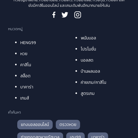
ยังมีคาสิโนออนไลน์ และเกมเดิมพันอีกมากมายให้เล่น
หมวดหมู่
พนันบอล
HENG99
โปรโมชั่น
หวย
บอลสด
คาสิโน
บ้านผลบอล
สล็อต
ค่ายเกม/คาสิโน
บาคาร่า
สูตรเกม
เกมส์
คำค้นหา
แทงบอลออนไลน์
ตรวจหวย
ถ่ายทอดสดหวยรัฐบาล
เฮง99
บาคาร่า