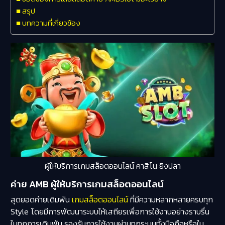
สรุป
บทความที่เกี่ยวข้อง
ผู้ให้บริการเกมสล็อตออนไลน์ คาสิโน ยิงปลา
ค่าย AMB ผู้ให้บริการเกมสล็อตออนไลน์
สุดยอดค่ายเดิมพัน
เกมสล็อตออนไลน์
ที่มีความหลากหลายครบทุก
Style โดยมีการพัฒนาระบบให้เสถียรเพื่อการใช้งานอย่างราบรื่น
ในทุกการเดิมพัน รองรับการใช้งานผ่านทุกระบบทั้งมือถือหรือใน