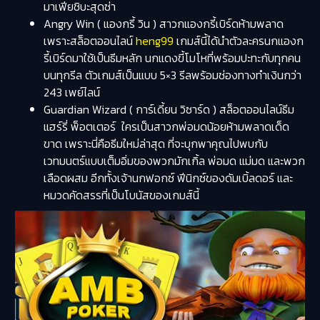
มาเฟียชิบะสุดซ่า
Angry Win
( แองกรี้ วิน ) สาวกแองกรี้เบิร์ดห้ามพลาด
เพราะสล็อตออนไลน์
heng99
เกมส์นี้ได้นำตัวละครนกแองก
รี้เบิร์ดมาใช้เป็นธีมหลัก นกแดงขี้โมโหที่พร้อมปะทะกับทุกคน
บนทุกรีล ตัวเกมส์เป็นแบบ 5×3 รีลพร้อมช่องทางทำเงินกว่า
243 เพย์ไลน์
Guardian Wizard
( การ์เดี้ยน วิซาร์ด ) สล็อตออนไลน์ธีม
แฮร์รี่ พ็อตเตอร์ ใครเป็นสาวกพ่อมดน้อยห้ามพลาดเด็ด
ขาด เพราะนี่คือธีมใหม่ล่าสุด ที่จะบุกพาคุณไปพบกับ
เวทมนตร์แบบเต็มอิ่มของพวกมักเกิ้ล พ่อมด แม่มด และพวก
เลือดผสม อีกทั้งเจ้านกฟอกซ์ ฟีนิกซ์ของดัมเบิ้ลดอร์ และ
หมวดคัดสรรที่เป็นโบนัสของเกมส์นี้