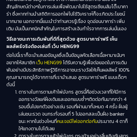
สัญลักษณ์ต่างๆในการเล่นเพื่อพัฒนาไปใช้สูตรเซียนล้มโต๊ะบาคา
ร่า ซึ่งหากท่านนำสถิติการออกไพ่ไปใช้วิเคราะห์ก็จะเกิดประโยชน์
มากมาย นอกจากนี้แนะนำว่าท่านควรรู้เรื่อง จุดอ่อนบาคาร่า เพิ่ม
เติม มันเป็นเทคนิคสำคัญในการสร้างเงินกำไรจากการเล่นนั่นเอง
วิธีเอาชนะการเดิมพันที่ดีที่สุดด้วย สูตรบาคาร่าฟรี เห็น
ผลลัพธ์จริงต้องเล่นที่ เว็บ HENG99
ต่อไปนี้เราก็จะนำเสนอข้อมูลซึ่งเป็นข้อมูลคัดเลือกเนื้อหามาเน้นๆ
อยากให้สมาชิก
เว็บ HENG99
ได้รับความรู้เพื่อต่อยอดในการเดิม
พันอย่างมีประสิทธิภาพรู้วิธีการเอาชนะรางวัลให้เห็นผลลัพธ์ 100%
คุณสามารถดูได้จากการที่เรานำเสนอ สูตรบาคาร่าฟรี แบบเด็ดๆ
ดังนี้
ตารางในการตามเค้าไพ่มังกร สูตรนี้คือช่วงเวลาที่ให้มีการ
ออกรางวัลแค่ฝั่งเดิมและออกแบบซ้ำๆติดต่อกันมากกว่า 4
รอบขึ้นไปยกตัวอย่างเช่น รอบที่ผ่านมาทั้งหมด 4 ครั้ง ฝั่งผู้
เล่นชนะรวด จนกระทั่งรอบที่ 5 ไปออกสละเป็นฝั่ง banker
ชนะ หากในช่วงไหนที่
คนเจอมีไพ่ออกต่อกัน
ประมาณ 4 ตาก็
ให้แทงตามไปได้เลย
ตารางในการตามเค้าไพ่มังกร ตรงข้ามอย่างสิ้นเชิงกับสูตร