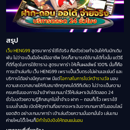
สรุป
เว็บ HENG99
สูตรบาคาร่าใช้ได้จริง คือตัวช่วยทำเงินให้กับนักเดิม
พัน ไม่ว่าจะเป็นมือใหม่มืออาชีพ ใครก็สามารถใช้งานได้ทั้งนั้น แต่วิธี
ที่ดีที่สุดในการใช้ตาราง สูตรบาคาร่า ให้เห็นผลลัพธ์ 100% นั่นก็คือ
การเข้าเล่นกับ เว็บ HENG99 เพราะเป็นเว็บตรงไม่ผ่านเอเย่นต์ และ
บริการได้อย่างมีคุณภาพ มีแต่
โอกาสในการไขว่คว้ารางวัล
มอบ
ความสะดวกสบายให้กับสมาชิกทุกคนได้ดีทีเดียว ไม่ว่าจะเป็นความ
ครบครันของการนำเข้าค่ายเกมมาไว้ให้เล่นหาเงินได้ตลอด 24
ชั่วโมงด้วยความรู้สึกสนุกไม่ซ้ำจำเจ ฝาก – ถอนก็เร็ว เพราะใช้
ระบบล้ำสมัย เปิดให้ทุกท่านที่อยากจะหาเงินจากเกมคาสิโนออนไลน์
ยอดฮิต อย่างเกมบาคาร่า เข้าเล่นด้วยความมั่นอกมั่นใจ เล่นเกม
ค่ายไหนโต๊ะไหนก็
มีกำไรปังปังให้ถอนแน่นอน
บทความที่เกี่ยวข้อง