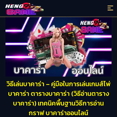
วิธีเล่นบาคาร่า – คู่มือในการเล่นเกมส์ไพ่
บาคาร่า ตารางบาคาร่า (วิธีอ่านตาราง
บาคาร่า) เทคนิคพื้นฐานวิธีการอ่าน
กราฟ บาคาร่าออนไลน์