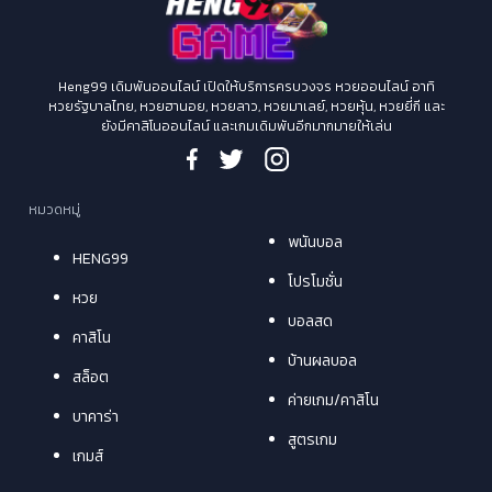
Heng99 เดิมพันออนไลน์ เปิดให้บริการครบวงจร หวยออนไลน์ อาทิ
หวยรัฐบาลไทย, หวยฮานอย, หวยลาว, หวยมาเลย์, หวยหุ้น, หวยยี่กี และ
ยังมีคาสิโนออนไลน์ และเกมเดิมพันอีกมากมายให้เล่น
หมวดหมู่
พนันบอล
HENG99
โปรโมชั่น
หวย
บอลสด
คาสิโน
บ้านผลบอล
สล็อต
ค่ายเกม/คาสิโน
บาคาร่า
สูตรเกม
เกมส์