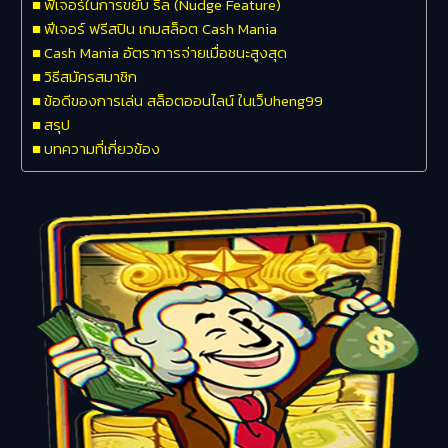
ฟีเจอร์ในการขยับ รีล (Nudge Feature)
ฟีเจอร์ ฟรีสปิน เกมสล็อต Cash Mania
Cash Mania อัตราการจ่ายเมื่อชนะสูงสุด
วิธีสมัครสมาชิก
ข้อดีของการเล่น สล็อตออนไลน์ ในเว็บheng99
สรุป
บทความที่เกี่ยวข้อง