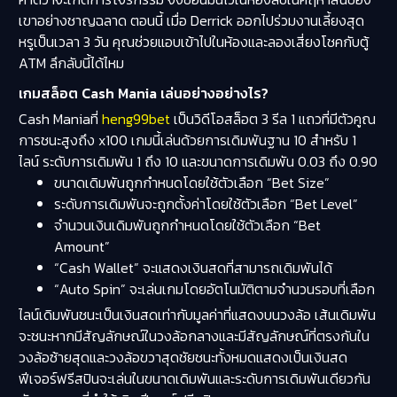
เขาอย่างชาญฉลาด ตอนนี้ เมื่อ Derrick ออกไปร่วมงานเลี้ยงสุด
หรูเป็นเวลา 3 วัน คุณช่วยแอบเข้าไปในห้องและลองเสี่ยงโชคกับตู้
ATM ลึกลับนี้ได้ไหม
เกมสล็อต Cash Mania เล่นอย่างอย่างไร?
Cash Maniaที่
heng99bet
เป็นวิดีโอสล็อต 3 รีล 1 แถวที่มีตัวคูณ
การชนะสูงถึง x100 เกมนี้เล่นด้วยการเดิมพันฐาน 10 สำหรับ 1
ไลน์ ระดับการเดิมพัน 1 ถึง 10 และขนาดการเดิมพัน 0.03 ถึง 0.90
ขนาดเดิมพันถูกกำหนดโดยใช้ตัวเลือก “Bet Size”
ระดับการเดิมพันจะถูกตั้งค่าโดยใช้ตัวเลือก “Bet Level”
จำนวนเงินเดิมพันถูกกำหนดโดยใช้ตัวเลือก “Bet
Amount”
“Cash Wallet” จะแสดงเงินสดที่สามารถเดิมพันได้
“Auto Spin” จะเล่นเกมโดยอัตโนมัติตามจำนวนรอบที่เลือก
ไลน์เดิมพันชนะเป็นเงินสดเท่ากับมูลค่าที่แสดงบนวงล้อ เส้นเดิมพัน
จะชนะหากมีสัญลักษณ์ในวงล้อกลางและมีสัญลักษณ์ที่ตรงกันใน
วงล้อซ้ายสุดและวงล้อขวาสุดชัยชนะทั้งหมดแสดงเป็นเงินสด
ฟีเจอร์ฟรีสปินจะเล่นในขนาดเดิมพันและระดับการเดิมพันเดียวกัน