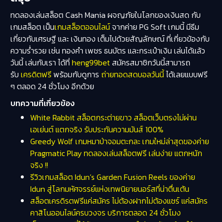
ทดลองเล่นสล็อต Cash Mania ผจญภัยในโลกของเงินสด กับ
เกมสล็อต เป็น
เกมสล็อตออนไลน์
จากค่าย PG Soft เกมนี้ มีธีม
เกี่ยวกับเศรษฐี และ เงินทอง เต็มไปด้วยสัญลักษณ์ ที่เกี่ยวข้องกับ
ความร่ำรวย เช่น ทองคำ เพชร ธนบัตร และกระเป๋าเงิน เล่นได้แล้ว
วันนี้ เล่นกับเรา ได้ที่
heng99bet
สมัครสมาชิกวันนี้สามารถ
รับ
เครดิตฟรี
พร้อมกับดูการ
ถ่ายทอดสดบอลวันนี้
ได้เลยแบบฟรี
ๆ ตลอด 24 ชั่วโมง อีกด้วย
บทความที่เกี่ยวข้อง
White Rabbit สล็อตกระต่ายขาว สล็อตเว็บตรงไม่ผ่าน
เอเย่นต์ แตกจริง รับประกันความมันส์ 100%
Greedy Wolf เกมหมาป่าจอมตะกละ เกมใหม่ล่าสุดของค่าย
Pragmatic Play ทดลองเล่นสล็อตฟรี เล่นง่าย แตกหนัก
จริง !!
รีวิวเกมสล็อต Idun’s Garden Fusion Reels ของค่าย
Idun สู่โลกมหัศจรรย์แห่งเทพนิยายนอร์สที่น่าตื่นเต้น
สล็อตเครดิรตฟรีแค่สมัคร ไม่ต้องฝากไม่ต้องแชร์ แค่สมัคร
คาสิโนออนไลน์ครบวงจร บริการตลอด 24 ชั่วโมง