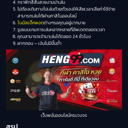
กราฟิกสีสันสวยงามน่าเล่น
ไม่ต้องเดินทางไปเล่นด้วยตัวเองให้เสียเวลาเสียค่าใช้จ่าย
สามารถเล่นได้ผ่านคาสิโนออนไลน์
โบนัสแจ็คพอต
ต่างๆรอคุณอยู่มากมาย
รูปแบบเกมการเล่นหลากหลายที่อัพเดตตลอดเวลา
คุณสามารถเข้ามาเล่นได้ตลอด 24 ชั่วโมง
ฝากถอน – เงินไม่มีขั้นต่ำ
เว็บพนันออนไลน์ครบวงจร
สรุป