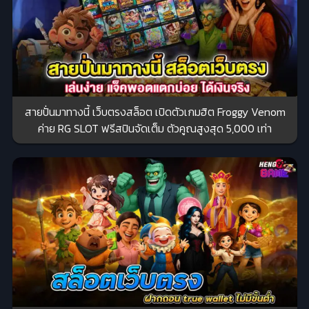
สายปั่นมาทางนี้ เว็บตรงสล็อต เปิดตัวเกมฮิต Froggy Venom
ค่าย RG SLOT ฟรีสปินจัดเต็ม ตัวคูณสูงสุด 5,000 เท่า