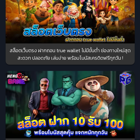
สล็อตเว็บตรง ฝากถอน true wallet ไม่มีขั้นต่ำ ช่องทางใหม่สุด
สะดวก ปลอดภัย เล่นง่าย พร้อมโบนัสเครดิตฟรีทุกวัน !