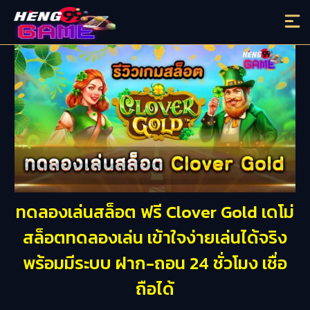
ทดลองเล่นสล็อต ฟรี Clover Gold เดโม่
สล็อตทดลองเล่น เข้าใจง่ายเล่นได้จริง
พร้อมมีระบบ ฝาก-ถอน 24 ชั่วโมง เชื่อ
ถือได้