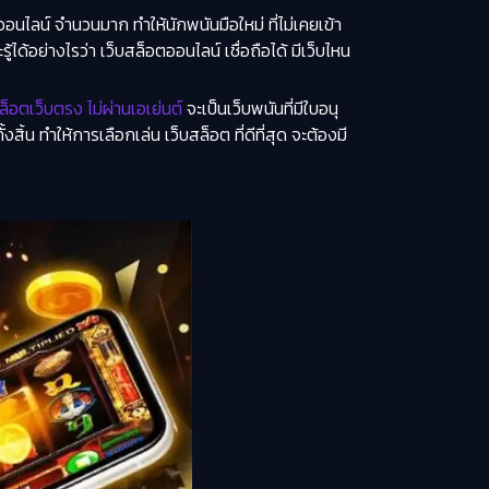
อตออนไลน์ จำนวนมาก ทำให้นักพนันมือใหม่ ที่ไม่เคยเข้า
้ได้อย่างไรว่า เว็บสล็อตออนไลน์ เชื่อถือได้ มีเว็บไหน
ล็อตเว็บตรง ไม่ผ่านเอเย่นต์
จะเป็นเว็บพนันที่มีใบอนุ
 ทำให้การเลือกเล่น เว็บสล็อต ที่ดีที่สุด จะต้องมี