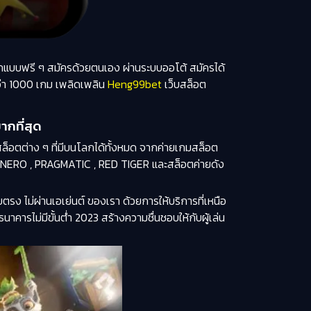
ิกแบบฟรี ๆ สมัครด้วยตนเอง ผ่านระบบออโต้ สมัครได้
กว่า 1000 เกม เพลิดเพลิน
Heng99bet
เว็บสล็อต
ากที่สุด
็อตต่าง ๆ ที่มีบนโลกได้ทั้งหมด จากค่ายเกมสล็อต
NERO , PRAGMATIC , RED TIGER และสล็อตค่ายดัง
บตรง ไม่ผ่านเอเย่นต์ ของเรา ด้วยการให้บริการที่เหนือ
ารไม่มีขั้นต่ํา 2023 สร้างความชื่นชอบให้กับผู้เล่น