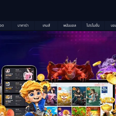
็อต
บาคาร่า
เกมส์
พนันบอล
โปรโมชั่น
บอ