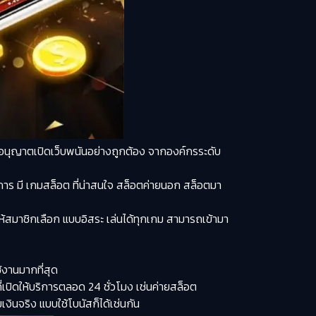
อนุญาตเปิดเว็บพนันอย่างถูกต้อง จากองค์กรระดับ
การ มี เกมสล็อต ที่น่าสนใจ สล็อตค่ายนอก สล็อตมา
 ให้สมาชิกเลือก แบบอิสระ เล่นได้ทุกเกม สามารถเข้ามา
้งานมากที่สุด
ี่เปิดให้บริการตลอด 24 ชั่วโมง เช่นค่ายสล็อต
นจริง แบบใช้โบนัสก็ได้เช่นกัน