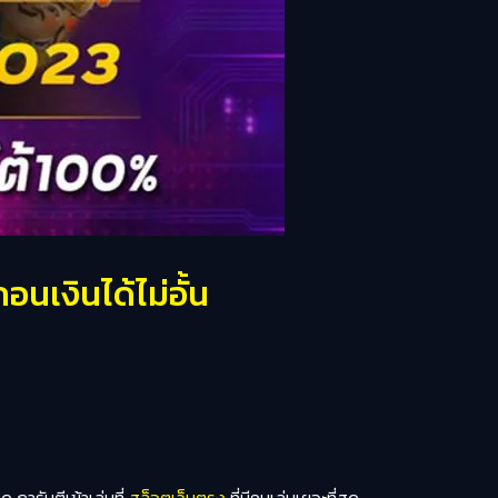
อนเงินได้ไม่อั้น