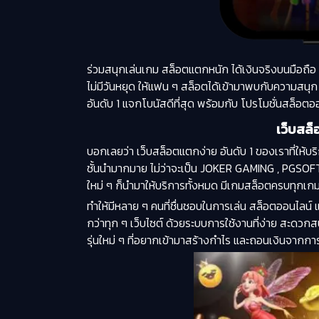
ร่วมสนุกเล่นเกม สล็อตแตกหนัก ได้เงินจริงบนมือถื
ไม่มีวันหยุด ให้แฟน ๆ สล็อตได้เข้ามาพบกับความสนุก 
อันดับ 1 แจกโบนัสดีที่สุด พร้อมกับ โปรโมชั่นสล็อตออน
เว็บสล็
บอกเลยว่า
เว็บสล็อตแตกง่าย อันดับ 1
ของเราที่ให้บ
ชั้นนำมากมาย ไม่ว่าจะเป็น JOKER GAMING , PGS
ใหม่ ๆ ก็นำมาให้บริการทั้งหมด มีเกมสล็อตครบทุกเก
ทำให้มีหลาย ๆ คนที่ชื่นชอบในการเล่น สล็อตออนไลน์ แต
กว่าทุก ๆ เว็บไซต์ ด้วยระบบการใช้งานที่ง่าย สะดวกส
รุ่นใหม่ ๆ ที่อยากเข้ามาสร้างกำไร และถอนเงินจากกา