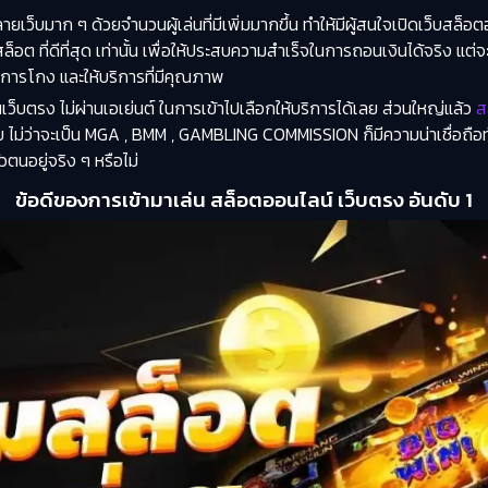
หลายเว็บมาก ๆ ด้วยจำนวนผู้เล่นที่มีเพิ่มมากขึ้น ทำให้มีผู้สนใจเปิดเว็บสล็
ต ที่ดีที่สุด เท่านั้น เพื่อให้ประสบความสำเร็จในการถอนเงินได้จริง แต่จะรู
่มีการโกง และให้บริการที่มีคุณภาพ
นเว็บตรง ไม่ผ่านเอเย่นต์ ในการเข้าไปเลือกให้บริการได้เลย ส่วนใหญ่แล้ว
ส
ว่าจะเป็น MGA , BMM , GAMBLING COMMISSION ก็มีความน่าเชื่อถือทั้งสิ้น
ัวตนอยู่จริง ๆ หรือไม่
ข้อดีของการเข้ามาเล่น สล็อตออนไลน์ เว็บตรง อันดับ 1