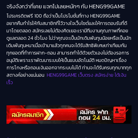
จริงจังกว่าที่เคย แจกไปเลยหนักๆ กับ HENG99GAME
โปรเครดิตฟรี 100 ถือว่าเป็นโปรโมชั่นที่ทาง HENG99GAME
อยากคืนกำไรให้กับสมาชิกที่ไว้วางใจเว็บไซต์และให้การตอบรับที่ดี
มาโดยตลอด สมัครเลยไม่ต้องคิดเยอะเรามีทีมงานคุณภาพที่คอย
ดูแลตลอด 24 ชั่วโมง ไม่ว่าคุณจะเป็นนักเดิมพันทุนน้อยหรือเป็นนัก
เดิมพันทุนหนาเมื่อเข้ามาแล้วทุกคนจะได้รับสิทธิพิเศษเท่าเทียมกัน
ทุกยอดที่ทำการฝาก-ถอน สามารถทำได้ด้วยตัวเองไม่ต้องรอการ
อนุมัติเพราะเราพัฒนาระบบให้เป็นแบบอัตโนมัติ หมดปัญหาเรื่อง
การโกงหรือถอนเงินออกจากระบบไม่ได้ ท่านจะได้รับครบทุกบาททุก
สตางค์อย่างแน่นอน
HENG99GAME เว็บตรง สมัครง่าย ได้เงิน
เร็ว