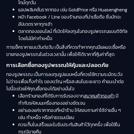
ไทม์ทุกวัน
แอปพลิเคชั่นราคาทอง เช่น GoldPrice หรือ Huasengheng
หน้า Facebook / Line ของร้านทองที่น่าเชื่อถือ ซึ่งมักจะ
อัปเดตราคาทุกเช้า
ตลาดทองออนไลน์ ที่เปิดให้ลงทุนในทองรูปพรรณแบบดิจิทัล
โดยไม่มีค่ากำเหน็จ
การเช็คราคาแบบวันต่อวัน เป็นสิ่งที่ควรทำหากคุณมีแผนจะซื้อหรือ
ขายทองรูปพรรณในช่วงเวลานั้น เพื่อให้ได้ราคาที่คุ้มค่าที่สุด
การเลือกซื้อทองรูปพรรณให้คุ้มและปลอดภัย
ทองรูปพรรณ เป็นการลงทุนรูปแบบหนึ่งที่ควรใช้ความระมัดระวัง
ไม่ว่าจะเพื่อเก็งกำไร ของขวัญ หรือสะสมในระยะยาว คำแนะนำต่อ
ไปนี้จะช่วยให้คุณซื้อทองได้อย่างมั่นใจ
เลือกร้านทองที่ได้รับการรับรองจาก
สมาคมค้าทองคำ
มี
กำกับรหัสบนเครื่องทองอย่างชัดเจน
อย่ามองแค่ราคาทองที่หน้าร้าน ให้สอบถามค่าใช้จ่ายอื่น ๆ
เช่น กำเหน็จ หรือค่าธรรมเนียม
ควรเก็บใบเสร็จและใบรับประกันสินค้าไว้ทุกครั้ง เพื่อใช้ใน
กรณีขายคืน