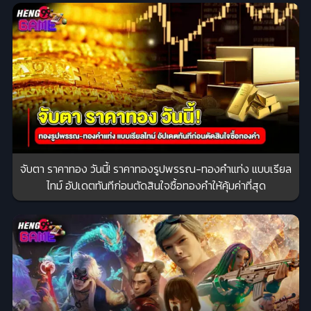
จับตา ราคาทอง วันนี้! ราคาทองรูปพรรณ-ทองคำแท่ง แบบเรียล
ไทม์ อัปเดตทันทีก่อนตัดสินใจซื้อทองคำให้คุ้มค่าที่สุด