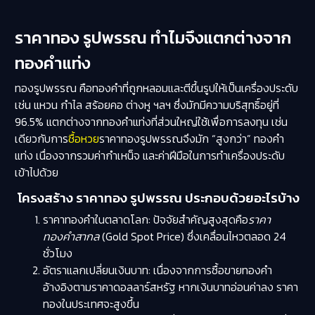
ราคาทอง รูปพรรณ ทำไมจึงแตกต่างจาก
ทองคำแท่ง
ทองรูปพรรณ คือทองคำที่ถูกหลอมและตีขึ้นรูปให้เป็นเครื่องประดับ
เช่น แหวน กำไล สร้อยคอ ต่างหู ฯลฯ ซึ่งมักมีความบริสุทธิ์อยู่ที่
96.5% แตกต่างจากทองคำแท่งที่ส่วนใหญ่ใช้เพื่อการลงทุน เช่น
เดียวกับการ
ชื้อหวย
ราคาทองรูปพรรณจึงมัก “สูงกว่า” ทองคำ
แท่ง เนื่องจากรวมค่ากำเหน็จ และค่าฝีมือในการทำเครื่องประดับ
เข้าไปด้วย
โครงสร้าง ราคาทอง รูปพรรณ ประกอบด้วยอะไรบ้าง
ราคาทองคำในตลาดโลก: ปัจจัยสำคัญสูงสุดคือ
ราคา
ทองคำสากล
(Gold Spot Price) ซึ่งเคลื่อนไหวตลอด 24
ชั่วโมง
อัตราแลกเปลี่ยนเงินบาท: เนื่องจากการซื้อขายทองคำ
อ้างอิงตามราคาดอลลาร์สหรัฐ หากเงินบาทอ่อนค่าลง ราคา
ทองในประเทศจะสูงขึ้น