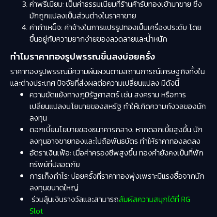
ค่าพรีเมียม: เป็นค่าธรรมเนียมที่ร้านค้ารับทองเข้ามาขาย ซึ่ง
มักถูกแปลงเป็นส่วนต่างในราคาขาย
ค่ากำเหน็จ: ค่าจ้างในการแปรรูปทองเป็นเครื่องประดับ โดย
ขึ้นอยู่กับความยากง่ายของลวดลายและน้ำหนัก
ทำไมราคาทองรูปพรรณขึ้นลงบ่อยครั้ง
ราคาทองรูปพรรณมีความผันผวนตามสถานการณ์เศรษฐกิจทั้งใน
และต่างประเทศ ปัจจัยที่ส่งผลต่อความเปลี่ยนแปลง มีดังนี้
ความขัดแย้งทางภูมิรัฐศาสตร์ เช่น สงคราม หรือการ
เปลี่ยนแปลงนโยบายของสหรัฐ ทำให้เกิดความกังวลของนัก
ลงทุน
ดอกเบี้ยนโยบายของธนาคารกลาง: หากดอกเบี้ยสูงขึ้น นัก
ลงทุนอาจขายทองและไปถือพันธบัตร ทำให้ราคาทองลดลง
อัตราเงินเฟ้อ: เมื่อค่าครองชีพสูงขึ้น ทองคำยังคงเป็นที่พัก
ทรัพย์ที่ปลอดภัย
การเก็งกำไร: บ่อยครั้งที่ราคาทองพุ่งเพราะมีแรงซื้อจากนัก
ลงทุนขนาดใหญ่
ร่วมลุ้นเงินรางวัลและสามารถ
สัมผัสความสนุกได้ที่ RG
Slot