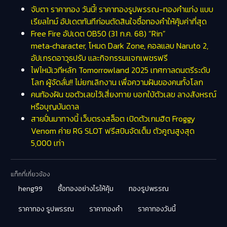
จับตา ราคาทอง วันนี้! ราคาทองรูปพรรณ-ทองคำแท่ง แบบ
เรียลไทม์ อัปเดตทันทีก่อนตัดสินใจซื้อทองคำให้คุ้มค่าที่สุด
Free Fire อัปเดต OB50 (31 ก.ค. 68) “Rin”
meta‑character, โหมด Dark Zone, คอลแลบ Naruto 2,
อัปเกรดอาวุธปรับ และกิจกรรมแจกเพชรฟรี
ไฟไหม้เวทีหลัก Tomorrowland 2025 เทศกาลดนตรีระดับ
โลก ผู้จัดลั่น!! ไม่ยกเลิกงาน เพื่อความฝันของคนทั้งโลก
คนท้องฝัน ขอตัวเลขไว้เสี่ยงทาย บอกใบ้ตัวเลข ลางสังหรณ์
หรือบุญบันดาล
สายปั่นมาทางนี้ เว็บตรงสล็อต เปิดตัวเกมฮิต Froggy
Venom ค่าย RG SLOT ฟรีสปินจัดเต็ม ตัวคูณสูงสุด
5,000 เท่า
แท็กที่เกี่ยวข้อง
heng99
ซื้อทองอย่างไรให้คุ้ม
ทองรูปพรรณ
ราคาทอง รูปพรรณ
ราคาทองคำ
ราคาทองวันนี้