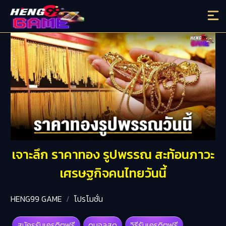
เจาะลึก ราคาทอง รูปพรรณ สะท้อนภาวะ
เศรษฐกิจคนไทยวันนี้
HENG99 GAME
โปรโมชั่น
สมัครรับเครดิตฟรี
ดูบอลสด
วิธีรับเครดิตฟรี