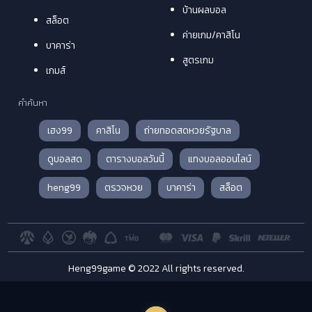
บ้านผลบอล
สล็อต
ค่ายเกม/คาสิโน
บาคาร่า
สูตรเกม
เกมส์
คำค้นหา
เฮง99
คาสิโน
ถ่ายทอดสดหวยรัฐบาล
ดูบอลสด
ตารางบอลวันนี้
แทงบอลออนไลน์
heng99
ตรวจหวย
บาคาร่า
สล็อต
Heng99game © 2022 All rights reserved.