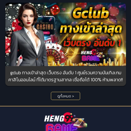
gclub ทางเข้าล่าสุด เว็บตรง อันดับ 1 ศูนย์รวมความบันเทิงเกม
คาสิโนออนไลน์ ที่ได้มาตรฐานสากล เชื่อถือได้ 100% ห้ามพลาด!!
ดูทั้งหมด >