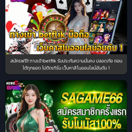
สมัครฟรี!! ทางเข้าbetflik รับประกันความมั่นคง ปลอดภัย ถอน
ได้ทุกยอด ไม่ติดเทิร์น เว็บคาสิโนออนไลน์อันดับ 1