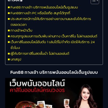
Fun88 ทางเข้า บริการพนันออนไลน์เต็มรูปแบบ
Fun88ทางเข้า PC หรือมือถือ สนุกได้ทุกที่
ประสบการณ์การให้บริการอย่างยาวนานและยังให้บริการ
ตลอดเวลา
ทางเข้าหน้าเว็บ
ครบทุกรูปแบบการเดิมพัน ผ่านทาง เว็บคาสิโน ไม่ผ่านเอเย่นต์
เว็บคาสิโนออนไลน์อันดับ 1 เล่นได้ไม่จำกัด เปิดให้บริการ 24
ชั่วโมง
ผู้ให้บริการคาสิโนสดชั้นนำ ไม่ผ่านเอเย่นต์
บทสรุป
Fun88 ทางเข้า บริการพนันออนไลน์เต็มรูปแบบ