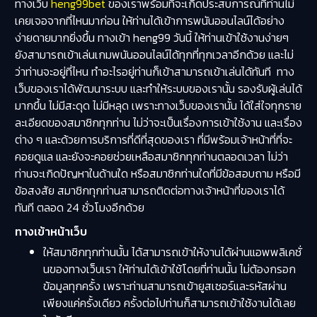
ทางเว็บ
heng99bet
ของเราพร้อมที่จะเกิดประสบการณ์ที่ท่านไม่
เคยเจอจากที่ไหนมาก่อน ให้ท่านได้เข้าการพนันออนไลน์ได้อย่าง
ง่ายดายมากยิ่งขึ้น ทางเข้า heng99 วันนี้ ให้ท่านเข้าใช้งานง่ายๆ
ยังสามารถเข้าเล่นเกมพนันออนไลน์ได้ทุกที่ทุกเวลาอีกด้วย และไม่
ว่าท่านจะอยู่ที่ไหน ทำอะไรอยู่ท่านก็เข้าสามารถเข้าเล่นได้ทันที ทาง
เว็บของเราได้พัฒนาระบบ และทำให้ระบบของเรานั้น รองรับผู้เล่นได้
มากขึ้น ไม่มีสะดุด ไม่มีหลุด เพราะทางเว็บของเรานั้น ได้ใส่ใจทุกราย
ละเอียดของสมาชิกทุกท่าน ไม่ว่าจะเป็นเรื่องการเข้าใช้งาน และเรื่อง
ต่าง ๆ และด้วยการบริการที่ดีที่สุดของเรา ที่มีพร้อมเจ้าหน้าที่ที่จะ
คอยดูแล และยังจะคอยช่วยเหลือสมาชิกทุกท่านตลอดเวลา ไม่ว่า
ท่านจะเกิดปัญหาในด้านใด หรือสมาชิกท่านใดที่มีข้อสอบถาม หรือมี
ข้อสงสัย สมาชิกทุกท่านสามารถติดต่อทางเจ้าหน้าที่ของเราได้
ทันที ตลอด 24 ชั่วโมงอีกด้วย
ทางเข้าหน้าเว็บ
ให้สมาชิกทุกท่านนั้น ได้สามารถเข้าให้งานได้ผ่านแอพพลิเคชั่
นของทางเว็บเรา ให้ท่านได้เข้าใช้โดยที่ท่านนั้น ไม่ต้องกรอก
ข้อมูลทุกครั้ง เพราะท่านสามารถเข้ายูสเซอร์และรหัสผ่าน
เพียงแค่ครั้งเดียว ครั้งต่อไปท่านก็สามารถเข้าใช้งานได้เลย