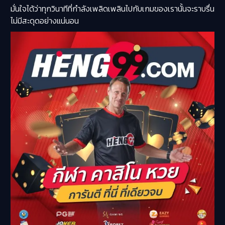
มั่นใจได้ว่าทุกวินาทีที่กำลังเพลิดเพลินไปกับเกมของเรานั้นจะราบรื่น
ไม่มีสะดุดอย่างแน่นอน