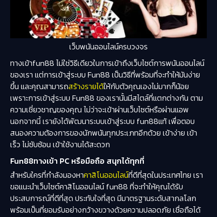
เว็บพนันออนไลน์ครบวงจร
ทางเข้าfun88 ไม่ใช่วิธีเดียวในการเข้าถึงเว็บไซต์การพนันออนไลน์
ของเรา แต่การเข้าสู่ระบบ Fun88 เป็นวิธีที่พร้อมที่จะทำให้มันง่าย
ขึ้น และคุณสามารถ
สร้างรายได้
ให้กับตัวคุณเองไม่มากก็น้อย
เพราะการเข้าสู่ระบบ Fun88 ของเรานั้นมีสไตล์ที่แตกต่างกัน ตาม
ความเชี่ยวชาญของคุณ ไม่ว่าจะเข้าผ่านเว็บไซต์หรือผ่านแอพ
นอกจากนี้ เรายังได้พัฒนาระบบเข้าสู่ระบบ fun88แท้ เพื่อตอบ
สนองความต้องการของนักพนันทุกประเภทอีกด้วย เข้าง่าย เข้า
เร็ว ไม่ซับซ้อน เข้าใช้งานได้สะดวก
Fun88ทางเข้า PC หรือมือถือ สนุกได้ทุกที่
สำหรับใครที่กำลังมองหา
คาสิโนออนไลน์
ที่ดีที่สุดในประเทศไทย เรา
ขอแนะนำเว็บไซต์คาสิโนออนไลน์ fun88 ที่จะทำให้คุณได้รับ
ประสบการณ์ที่ดีที่สุด ประทับใจที่สุด มีมาตรฐานระดับสากลโลก
พร้อมเป็นที่ยอมรับอย่างกว้างขวางด้วยความปลอดภัย เชื่อถือได้