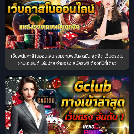
เว็บพนันคาสิโนออนไลน์ รวมเกมพนันสุดมัน สุดฮิต เว็บตรงไม่
ผ่านเอเยนต์ เล่นง่าย จ่ายจริง สมัครฟรี ต้องที่นี่ที่เดียว