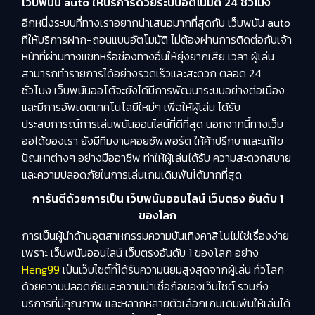
เว็บพนัน auto ให้บริการด้วยระบบอัตโนมัติ 24 ชั่วโมง
อีกหนี่งระบบที่ทางเราอยากน่าเสนอมากที่สุดกับ เว็บพนัน auto
ที่ให้บริการฝาก-ถอนแบบอัตโมมัติ ไม่ต้องผ่านการติดต่อกับเจ้า
หน้าที่ผ่านทางแชทหรือช่องทางอื่นให้ยุ่งยากเสีย เวลา ผู้เล่น
สามารถทำรายการได้อย่างรวดเร็วและสะดวก ตลอด 24
ชั่วโมง เว็บพนันออโต้จะยังได้มีการพัฒนาระบบอย่างต่อเนื่อง
และมีการอัพเดตเทคโนโลยีใหม่ๆ เพิ่อให้ผู้เล่น ได้รับ
ประสบการณ์การเล่นพนันออนไลน์ที่ดีที่สุด นอกจากนี้ทางเว็บ
ออได้ของเรา ยังมีทีมงานคอยซัพพอร์ต ให้ค้าปรึกษาและแก้ไข
ปัญหาต่างๆ อย่างมืออาชีพ ท่าให้ผู้เล่นได้รับ ความสะดวกสบาย
และความปลอดภัยในการเล่นเกมเดิมพันได้มากที่สุด
การันตีด้วยการเป็น เว็บพนันออนไลน์ เว็บตรง อันดับ 1
ของโลก
การเป็นผู้นําด้านอุตสาหกรรมความบันเทิงคาสิโนไม่ใช่เรื่องง่าย
เพราะ เว็บพนันออนไลน์ เว็บตรงอันดับ 1 ของโลก อย่าง
Heng99
เป็นเว็บไซต์ที่ได้รับความนิยมสูงสุดจากผู้เล่น ทั่วโลก
ด้วยความปลอดภัยและความน่าเชื่อถือของเว็บไชต์ รวมถึง
บริการที่มีคุณภาพ และหลากหลายตัวเลือกเกมเดิมพันให้เล่นได้