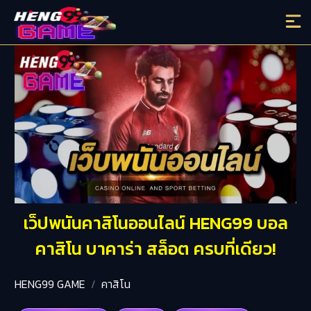
เว็ปพนันคาสิโนออนไลน์ HENG99 บอล
คาสิโน บาคาร่า สล็อต ครบที่เดียว!
HENG99 GAME
คาสิโน