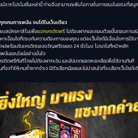
ชน์จากโปรโมชั่นเหล่านี้ ท่านจึงสามารถเพิ่มโอกาสในการชนะในขณะที่สน
ทุกเกมการพนัน จบได้ในเว็บเดียว
พียงสมัครคาสิโนเพื่อ
แจกเครดิตฟรี
ไม่ต้องฝากและถอนด้วยขั้นตอนการสม
หาเงื่อนไขที่ตรงกับความต้องการของคุณ แต่ละเว็บไซต์มีเงื่อนไขการใช้งา
หม่พร้อมรับเครดิตของขวัญฟรีตลอด 24 ชั่วโมง โปรดไปที่หน้าหลัก
นพนันออนไลน์อย่างมั่นใจ
ห้เครดิตฟรีทันทีโดยไม่ต้องฝากเงิน และอัปเดตยอดคงเหลือเพื่อใช้งานทันที
จะทำให้เกมซ้ำซากจำเจ มีตัวเลือกน้อยและไม่น่าสนใจที่จะเลือกเว็บไซต์