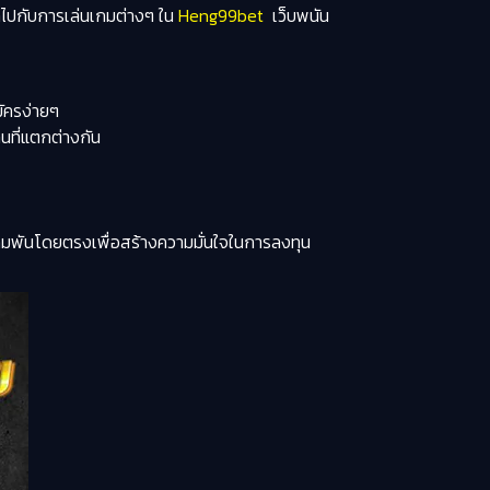
ุกไปกับการเล่นเกมต่างๆ ใน
Heng99bet
เว็บพนัน
ัครง่ายๆ
นที่แตกต่างกัน
เดิมพันโดยตรงเพื่อสร้างความมั่นใจในการลงทุน