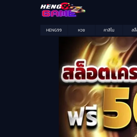
HENG99
หวย
คาสิโน
สล