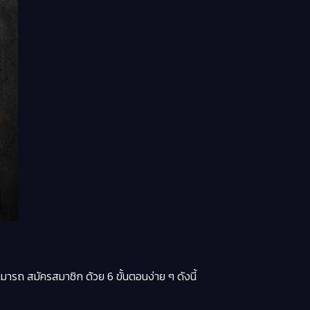
มารถ สมัครสมาชิก ด้วย 6 ขั้นตอนง่าย ๆ ดังนี้