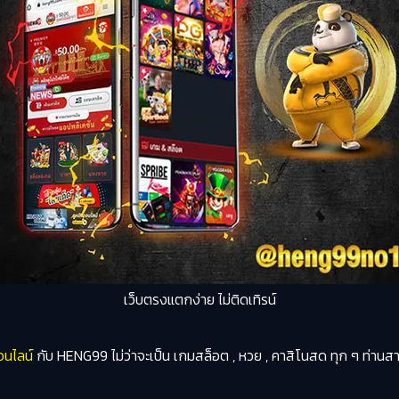
เว็บตรงแตกง่าย ไม่ติดเทิรน์
นไลน์
กับ HENG99 ไม่ว่าจะเป็น เกมสล็อต , หวย , คาสิโนสด ทุก ๆ ท่านสา