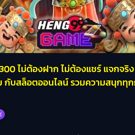
00 ไม่ต้องฝาก ไม่ต้องแชร์ แจกจริง ถอ
 กับสล็อตออนไลน์ รวมความสนุกทุก
รี