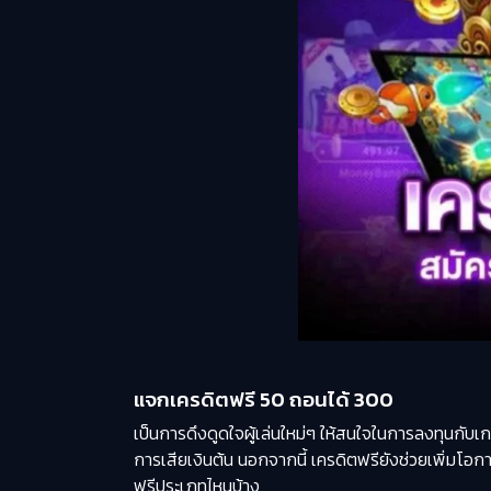
แจกเครดิตฟรี 50 ถอนได้ 300
เป็นการดึงดูดใจผู้เล่นใหม่ๆ ให้สนใจในการลงทุนกับเกม
การเสียเงินต้น นอกจากนี้ เครดิตฟรียังช่วยเพิ่มโอก
ฟรีประเภทไหนบ้าง