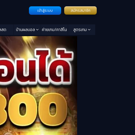
เข้าสู่ระบบ
สมัครสมาชิก
ลสด
บ้านผลบอล
ค่ายเกม/คาสิโน
สูตรเกม