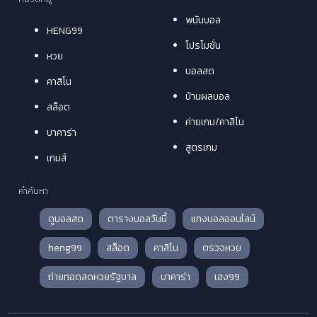
พนันบอล
HENG99
โปรโมชั่น
หวย
บอลสด
คาสิโน
บ้านผลบอล
สล็อต
ค่ายเกม/คาสิโน
บาคาร่า
สูตรเกม
เกมส์
คำค้นหา
ดูบอลสด
ตารางบอลวันนี้
แทงบอลออนไลน์
heng99
สล็อต
คาสิโน
ตรวจหวย
ถ่ายทอดสดหวยรัฐบาล
บาคาร่า
เฮง99