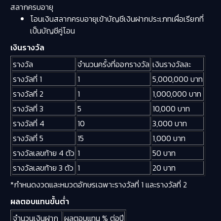
สลากครบอายุ
โอนเงินสลากครบอายุเข้าบัญชีเงินฝากประเภทเผื่อเรียกที่
เป็นบัญชีคู่โอน
เงินรางวัล
รางวัล
จำนวนครั้งที่ออกรางวัล
เงินรางวัลละ
รางวัลที่ 1
1
5,000,000 บาท
รางวัลที่ 2
1
1,000,000 บาท
รางวัลที่ 3
5
10,000 บาท
รางวัลที่ 4
10
3,000 บาท
รางวัลที่ 5
15
1,000 บาท
รางวัลเลขท้าย 4 ตัว
1
50 บาท
รางวัลเลขท้าย 3 ตัว
1
20 บาท
*กำหนดงวดและหมวดอักษรเฉพาะรางวัลที่ 1 และรางวัลที่ 2
ผลตอบแทนขั้นต่ำ
จำนวนเงินฝาก
ผลตอบแทน % ต่อปี