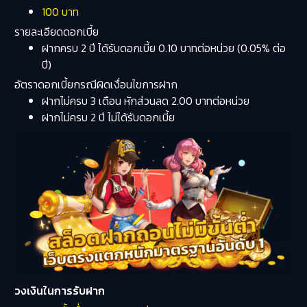
100 บาท
รายละเอียดดอกเบี้ย
ฝากครบ 2 ปี ได้รับดอกเบี้ย 0.10 บาทต่อหน่วย (0.05% ต่อ
ปี)
อัตราดอกเบี้ยกรณีผิดเงื่อนไขการฝาก
ฝากไม่ครบ 3 เดือน หักส่วนลด 2.00 บาทต่อหน่วย
ฝากไม่ครบ 2 ปี ไม่ได้รับดอกเบี้ย
วงเงินในการรับฝาก