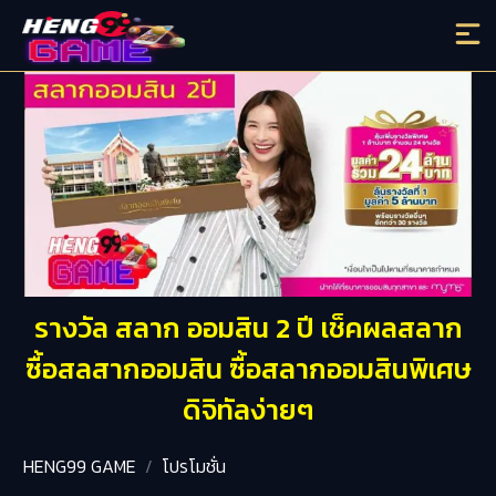
รางวัล สลาก ออมสิน 2 ปี เช็คผลสลาก
ซื้อสลสากออมสิน ซื้อสลากออมสินพิเศษ
ดิจิทัลง่ายๆ
HENG99 GAME
โปรโมชั่น