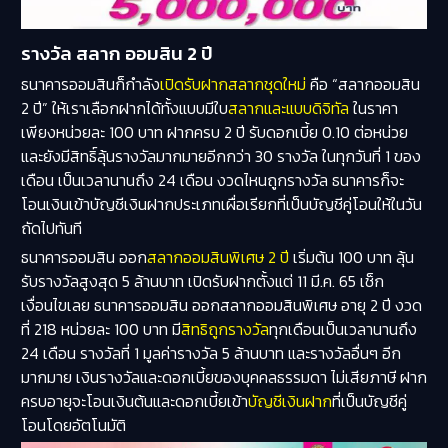
รางวัล สลาก ออมสิน 2 ปี
ธนาคารออมสินก็กำลัง
เปิดรับฝากสลากชุดใหม่
คือ “สลากออมสิน
2 ปี” ให้เราเลือกฝากได้ทั้งแบบมีใบ
สลากและแบบดิจิทัล
ในราคา
เพียงหน่วยละ 100 บาท ฝากครบ 2 ปี รับดอกเบี้ย 0.10 ต่อหน่วย
และยังมีสิทธิ์ลุ้นรางวัลมากมายอีกกว่า 30 รางวัล ในทุกวันที่ 1 ของ
เดือน เป็นเวลานานถึง 24 เดือน งวดไหนถูกรางวัล ธนาคารก็จะ
โอนเงินเข้าบัญชีเงินฝากประเภทเผื่อเรียกที่เป็นบัญชีคู่โอนให้ในวัน
ถัดไปทันที
ธนาคารออมสิน ออก
สลากออมสินพิเศษ 2 ปี
เริ่มต้น 100 บาท ลุ้น
รับรางวัลสูงสุด 5 ล้านบาท เปิดรับฝากตั้งแต่ 11 มี.ค. 65 เช็ก
เงื่อนไขเลย ธนาคารออมสิน ออกสลากออมสินพิเศษ อายุ 2 ปี งวด
ที่ 218 หน่วยละ 100 บาท มี
สิทธิถูกรางวัล
ทุกเดือนเป็นเวลานานถึง
24 เดือน รางวัลที่ 1 มูลค่ารางวัล 5 ล้านบาท และรางวัลอื่นๆ อีก
มากมาย เงินรางวัลและดอกเบี้ยของบุคคลธรรมดา ไม่เสียภาษี ฝาก
ครบอายุจะโอนเงินต้นและดอกเบี้ยเข้า
บัญชีเงินฝาก
ที่เป็นบัญชีคู่
โอนโดยอัตโนมัติ