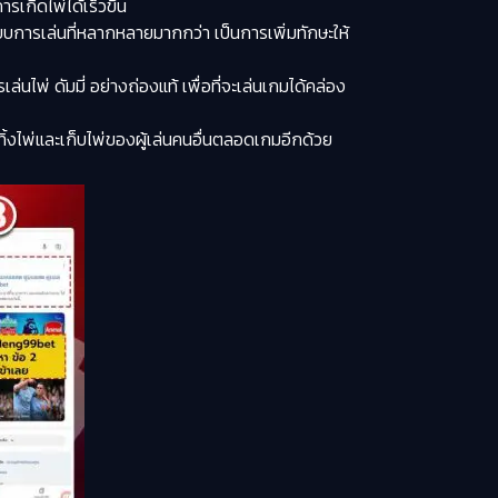
เกิดไพ่ได้เร็วขึ้น
แบบการเล่นที่หลากหลายมากกว่า เป็นการเพิ่มทักษะให้
พ่ ดัมมี่ อย่างถ่องแท้ เพื่อที่จะเล่นเกมได้คล่อง
ิ้งไพ่และเก็บไพ่ของผู้เล่นคนอื่นตลอดเกมอีกด้วย