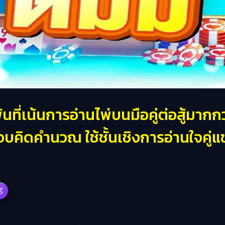
พันที่เน้นการอ่านไพ่บนมือคู่ต่อสู้มาก
บคิดคำนวณ ใช้ชั้นเชิงการอ่านใจคู่แ
รี