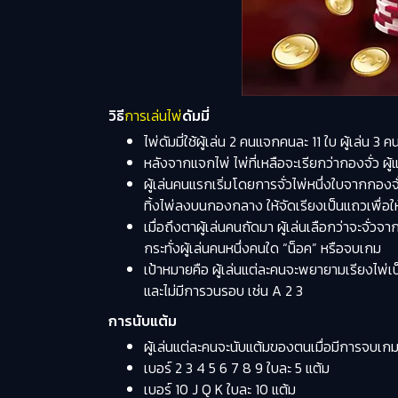
วิธี
การเล่นไพ่
ดัมมี่
ไพ่ดัมมี่ใช้ผู้เล่น 2 คนแจกคนละ 11 ใบ ผู้เล่น
หลังจากแจกไพ่ ไพ่ที่เหลือจะเรียกว่ากองจั่ว ผู
ผู้เล่นคนแรกเริ่มโดยการจั่วไพ่หนึ่งใบจากกอง
ทิ้งไพ่ลงบนกองกลาง ให้จัดเรียงเป็นแถวเพื่อใ
เมื่อถึงตาผู้เล่นคนถัดมา ผู้เล่นเลือกว่าจะจ
กระทั่งผู้เล่นคนหนึ่งคนใด “น็อค” หรือจบเกม
เป้าหมายคือ ผู้เล่นแต่ละคนจะพยายามเรียงไพ่เป
และไม่มีการวนรอบ เช่น A 2 3
การนับแต้ม
ผู้เล่นแต่ละคนจะนับแต้มของตนเมื่อมีการจบเกม
เบอร์ 2 3 4 5 6 7 8 9 ใบละ 5 แต้ม
เบอร์ 10 J Q K ใบละ 10 แต้ม