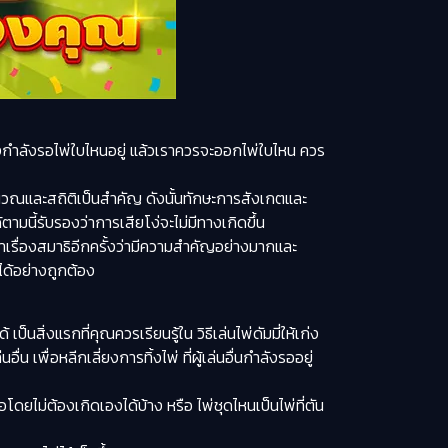
่งกำลังรอไพ่ใบไหนอยู่ แล้วเราควรจะออกไพ่ใบไหน ควร
ารคำนวณและสถิติเป็นสำคัญ ดังนั้นทักษะการสังเกตและ
มนี้รับรองว่าการเสียโง่จะไม่มีทางเกิดขึ้น
ย้ำเรื่องสมาธิอีกครั้งว่ามีความสำคัญอย่างมากและ
ได้อย่างถูกต้อง
้ เป็นสิ่งแรกที่คุณควรเรียนรู้ใน วิธีเล่นไพ่ดัมมี่ให้เก่ง
น เพื่อหลีกเลี่ยงการทิ้งไพ่ ที่ผู้เล่นอื่นกำลังรออยู่
อโดยไม่ต้องเกิดเองได้บ้าง หรือ ไพ่ชุดไหนเป็นไพ่ที่ตัน