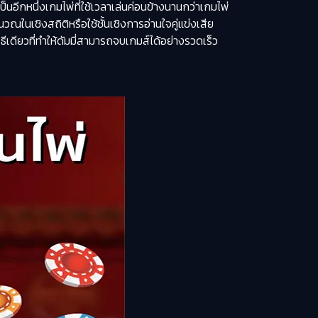
ป็นอีกหนึ่งเกมไพ่ที่ใช้เวลาเล่นค่อนข้างนานกว่าเกมไพ่
วณในเชิงสถิติหรือใช้ชั้นเชิงการอ่านใจคู่แข่งเสีย
ธีเดียวที่ทำให้ดัมมี่สามารถจบเกมส์ได้อย่างรวดเร็ว