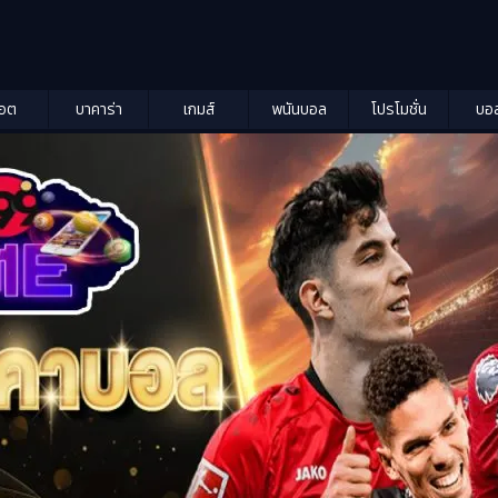
็อต
บาคาร่า
เกมส์
พนันบอล
โปรโมชั่น
บอ