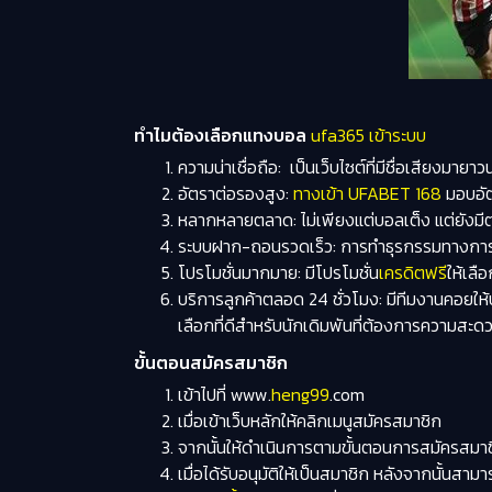
ทำไมต้องเลือกแทงบอล
ufa365 เข้าระบบ
ความน่าเชื่อถือ: เป็นเว็บไซต์ที่มีชื่อเสียงม
อัตราต่อรองสูง:
ทางเข้า UFABET 168
มอบอัตร
หลากหลายตลาด: ไม่เพียงแต่บอลเต็ง แต่ยังมีต
ระบบฝาก-ถอนรวดเร็ว: การทำธุรกรรมทางการเ
โปรโมชั่นมากมาย: มีโปรโมชั่น
เครดิตฟรี
ให้เลื
บริการลูกค้าตลอด 24 ชั่วโมง: มีทีมงานคอยใ
เลือกที่ดีสำหรับนักเดิมพันที่ต้องการความสะด
ขั้นตอนสมัครสมาชิก
เข้าไปที่ www.
heng99
.com
เมื่อเข้าเว็บหลักให้คลิกเมนูสมัครสมาชิก
จากนั้นให้ดำเนินการตามขั้นตอนการสมัครสมาช
เมื่อได้รับอนุมัติให้เป็นสมาชิก หลังจากนั้นสา