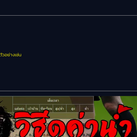
ตัวอย่างเช่น