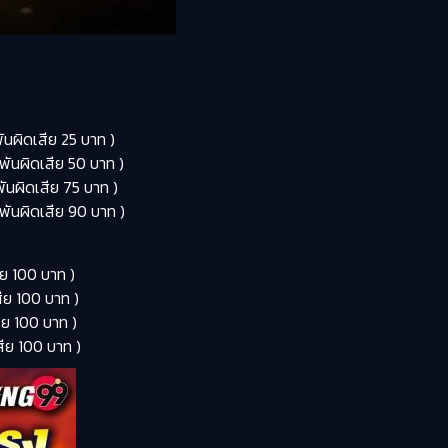
ันผิดเสีย 25 บาท )
พันผิดเสีย 50 บาท )
ันผิดเสีย 75 บาท )
พันผิดเสีย 90 บาท )
ีย 100 บาท )
ีย 100 บาท )
ีย 100 บาท )
สีย 100 บาท )