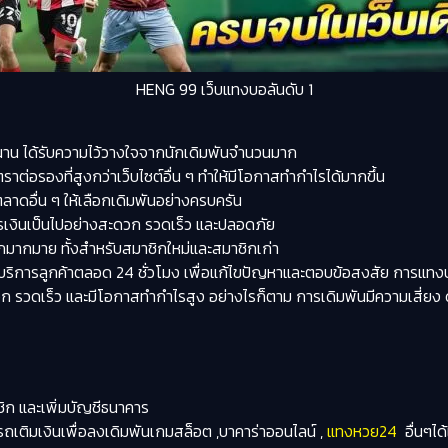
HENG 99 เว็บแทงบอลันดับ 1
ายาวนาน ได้รับความไว้วางใจจากนักเดิมพันจำนวนมาก
าต่อรองที่สูงกว่าเว็บไซต์อื่น ๆ ทำให้มีโอกาสทำกำไรได้มากขึ้น
ลาดอื่น ๆ ให้เลือกเดิมพันอย่างครบครัน
งินเป็นไปอย่างสะดวก รวดเร็ว และปลอดภัย
อกมากมาย ทั้งสำหรับสมาชิกใหม่และสมาชิกเก่า
ห้บริการลูกค้าตลอด 24 ชั่วโมง เพื่อแก้ไขปัญหาและตอบข้อสงสัย การแท
วก รวดเร็ว และมีโอกาสทำกำไรสูง อย่างไรก็ตาม การเดิมพันมีความเสี่ยง ด
ิก และเพิ่มบัญชีธนาคาร
มารถเติมเงินเพื่อลงเดิมพันเกมสล็อต ,บาคาร่าออนไลน์ ,
แทงหวย24
อื่นๆได้