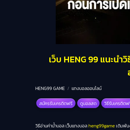
เว็บ HENG 99 แนะนำวิธ
HENG99 GAME
แทงบอลออนไลน์
สมัครรับเครดิตฟรี
ดูบอลสด
วิธีรับเครดิตฟ
วิธีอ่านค่าน้ำบอล เว็บแทงบอล
heng99game
เดิมพัน