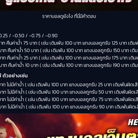
ราคาบอลดูยังไง ที่นี่มีคำตอบ
-0.25 / -0.50 / -0.75 / -0.90
าท คืนค่าน้ำ 75 บาท ( เช่น เดิมพัน 100 บาท แทงบอลถูกรับ 125 บาท เดิมพ
ท คืนค่าน้ำ 50 บาท ( เช่น เดิมพัน 100 บาท แทงบอลถูกรับ 150 บาท เดิม
ท คืนค่าน้ำ 25 บาท ( เช่น เดิมพัน 100 บาท แทงบอลถูกรับ 175 บาท เดิมพ
ท คืนค่าน้ำ 10 บาท ( เช่น เดิมพัน 100 บาท แทงบอลถูกรับ 190 บาท เดิม
ี ตัวอย่างเช่น
 ไม่มีค่าน้ำ ( เช่น เดิมพัน 100 บาท แทงบอลถูกรับ 25 บาท เดิมพันผิดเส
 ไม่มีค่าน้ำ ( เช่น เดิมพัน 100 บาท แทงบอลถูกรับ 50 บาท เดิมพันผิดเส
 ไม่มีค่าน้ำ ( เช่น เดิมพัน 100 บาท แทงบอลถูกรับ 75 บาท เดิมพันผิดเส
 ไม่มีค่าน้ำ ( เช่น เดิมพัน 100 บาท แทงบอลถูกรับ 90 บาท เดิมพันผิดเ