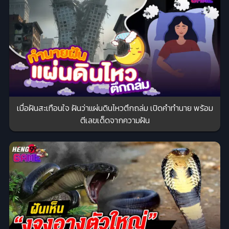
เมื่อฝันสะเทือนใจ ฝันว่าแผ่นดินไหวตึกถล่ม เปิดคำทำนาย พร้อม
ตีเลขเด็ดจากความฝัน