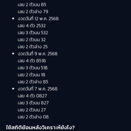
เลข 2 ตัวบน 85
เลข 2 ตัวล่าง 79
งวดวันที่ 12 พ.ค. 2568
เลข 4 ตัว 2532
เลข 3 ตัวบน 532
เลข 2 ตัวบน 32
เลข 2 ตัวล่าง 25
งวดวันที่ 9 พ.ค. 2568
เลข 4 ตัว 8518
เลข 3 ตัวบน 518
เลข 2 ตัวบน 18
เลข 2 ตัวล่าง 85
งวดวันที่ 7 พ.ค. 2568
เลข 4 ตัว 0827
เลข 3 ตัวบน 827
เลข 2 ตัวบน 27
เลข 2 ตัวล่าง 08
ใช้สถิติย้อนหลังวิเคราะห์ยังไง?