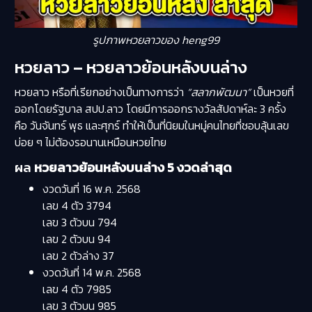
รูปภาพหวยลาวของ heng99
หวยลาว – หวยลาวย้อนหลังบนล่าง
หวยลาว หรือที่เรียกอย่างเป็นทางการว่า
“สลากพัฒนา”
เป็นหวยที่
ออกโดยรัฐบาล สปป.ลาว โดยมีการออกรางวัลสัปดาห์ละ 3 ครั้ง
คือ วันจันทร์ พุธ และศุกร์ ทำให้เป็นที่นิยมในหมู่คนไทยที่ชอบลุ้นเลข
บ่อย ๆ ไม่ต้องรอนานเหมือนหวยไทย
ผล
หวยลาวย้อนหลังบนล่าง 5 งวดล่าสุด
งวดวันที่ 16 พ.ค. 2568
เลข 4 ตัว 3794
เลข 3 ตัวบน 794
เลข 2 ตัวบน 94
เลข 2 ตัวล่าง 37
งวดวันที่ 14 พ.ค. 2568
เลข 4 ตัว 7985
เลข 3 ตัวบน 985