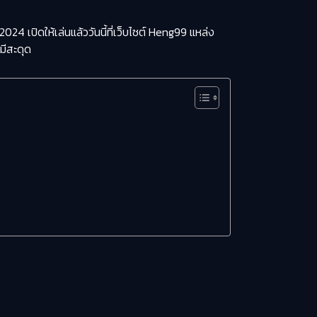
24 เปิดให้เล่นแล้ววันนี้ที่เว็บไซต์ Heng99 แหล่ง
่มีสะดุด