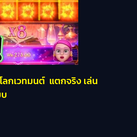
นโลกเวทมนต์ แตกจริง เล่น
ยบ