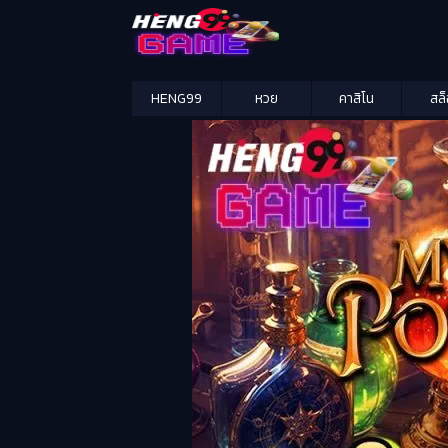
HENG99
หวย
คาสิโน
สล