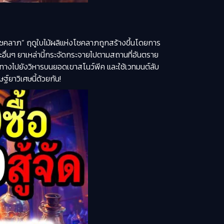
แห่งโชคลาภ” ฤดูใบไม้ผลิแห่งโชคลาภถูกสร้างขึ้นโดยการ
ื่นๆ ยาเหล่านี้กระจัดกระจายไปตามสถานที่อันตราย
ินทางไปยังวิหารบนยอดเขาสโนว์พีค และใช้เวทมนต์ลับ
ฐ์ยาวิเศษนี้ด้วยกัน!