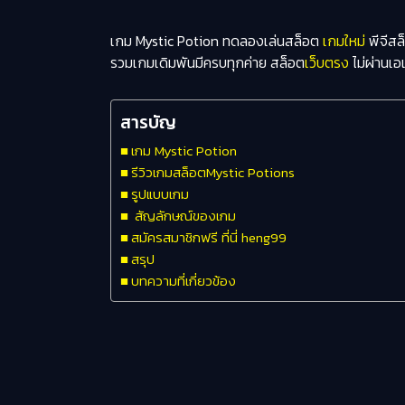
เกม Mystic Potion ทดลองเล่นสล็อต
เกมใหม่
พีจีสล
รวมเกมเดิมพันมีครบทุกค่าย สล็อต
เว็บตรง
ไม่ผ่านเอเ
สารบัญ
เกม Mystic Potion
รีวิวเกมสล็อตMystic Potions
รูปแบบเกม
สัญลักษณ์ของเกม
สมัครสมาชิกฟรี ที่นี่ heng99
สรุป
บทความที่เกี่ยวข้อง