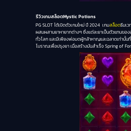
รีวิวเกมสล็อตMystic Potions
PG SLOT ได้เปิดตัวเกมใหม่ ปี 2024 เกม
สล็อต
ธีมเว
ผสมผสานยาหายากต่างๆ ซึ่งแต่ละยาเป็นตัวแทนขององ
ทั่วโลก และมีเพียงพ่อมดผู้กล้าหาญและฉลาดเท่านั้น
โบราณเพื่อปรุงยา เมื่อสร้างมันสำเร็จ Spring of Fortun