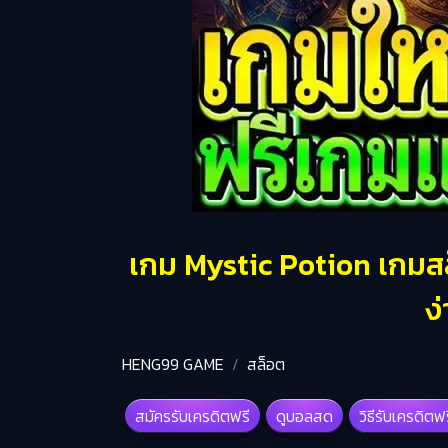
เกม Mystic Potion เกมสล
ง
HENG99 GAME
สล็อต
สมัครรับเครดิตฟรี
ดูบอลสด
วิธีรับเครดิตฟ