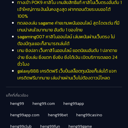
ทางเข้า POK9 คาสิโน เกมลิขสิทธิ์แท้ คาสิโนเว็บตรงอันดับ 1
เจ้าใหญ่การเงินมั่นคงสูงสุด ฝากถอนด้วยระบบออโต้
100%
ทดลองเล่น sagame ค่ายเกมพนันออนไลน์ สุดโดดเด่น ที่มี
เกมน่าสนใจมากมาย อันดับ 1 ของไทย
sagaming007 คาสิโนออนไลน์ เล่นพนันผ่านเว็บตรง ไม่
ต้องมีทุนเยอะก็สามารถเล่นได้
เกม ยิงปลา เว็บคาสิโนออนไลน์ ยอดนิยมอันดับ 1 ปลาตาย
ง่าย ยิ่งเล่น ยิ่งแตก ยิ่งยิง ยิ่งได้เงิน เปิดบริการตลอด 24
ชั่วโมง
galaxy888 เครดิตฟรี เว็บปั่นสล็อตทุนน้อยก็เล่นได้ แจก
เครดิตฟรีมากมาย เล่นง่ายผ่านเว็บไม่ต้องดาวน์โหลด
แท็กที่เกี่ยวข้อง
heng99
heng99.com
heng99app
heng99app.com
heng99bet
heng99casino
heng99club
heng99fun
heng99game