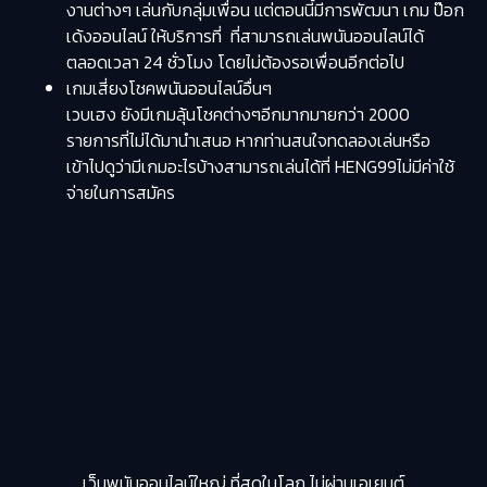
งานต่างๆ เล่นกับกลุ่มเพื่อน แต่ตอนนี้มีการพัฒนา เกม ป๊อก
เด้งออนไลน์ ให้บริการที่ ที่สามารถเล่นพนันออนไลน์ได้
ตลอดเวลา 24 ชั่วโมง โดยไม่ต้องรอเพื่อนอีกต่อไป
เกมเสี่ยงโชคพนันออนไลน์อื่นๆ
เวบเฮง ยังมีเกมลุ้นโชคต่างๆอีกมากมายกว่า 2000
รายการที่ไม่ได้มานำเสนอ หากท่านสนใจทดลองเล่นหรือ
เข้าไปดูว่ามีเกมอะไรบ้างสามารถเล่นได้ที่ HENG99ไม่มีค่าใช้
จ่ายในการสมัคร
เว็บพนันออนไลน์ใหญ่ ที่สุดในโลก ไม่ผ่านเอเยนต์