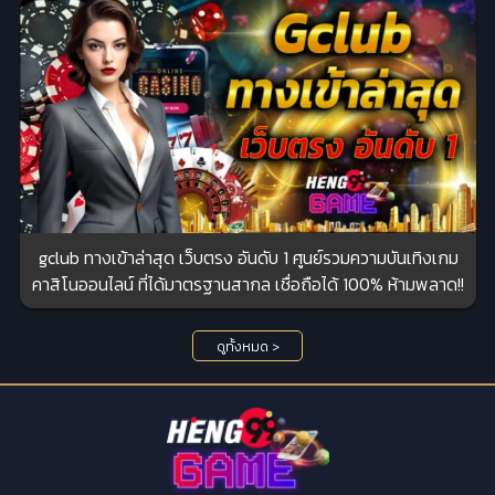
gclub ทางเข้าล่าสุด เว็บตรง อันดับ 1 ศูนย์รวมความบันเทิงเกม
คาสิโนออนไลน์ ที่ได้มาตรฐานสากล เชื่อถือได้ 100% ห้ามพลาด!!
ดูทั้งหมด >