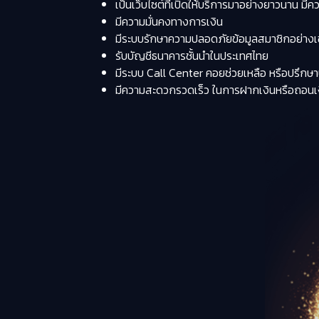
เป็นเว็บไซต์ที่เปิดให้บริการมาอย่างยาวนาน มีค
มีความมั่นคงทางการเงิน
มีระบบรักษาความปลอดภัยข้อมูลสมาชิกอย่างเ
รับบัญชีธนาคารชั้นนำในประเทศไทย
มีระบบ Call Center คอยช่วยเหลือ หรือปรึกษ
มีความสะดวกรวดเร็ว ในการฝากเงินหรือถอนเ