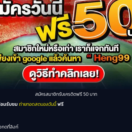
สมัครสมาชิกรับเครดิตฟรี 50 บาท
ร้อมรับชม
ถ่ายทอดสดบอลวันนี้
ฟรี
วกดที่ลิงก์