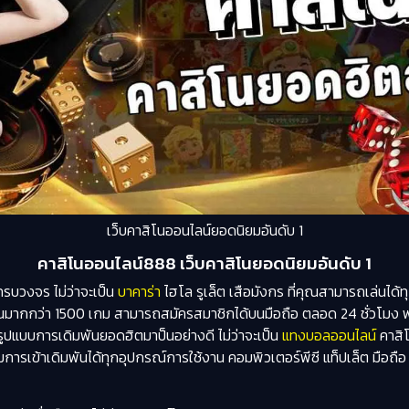
เว็บคาสิโนออนไลน์ยอดนิยมอันดับ 1
คาสิโนออนไลน์888 เว็บคาสิโนยอดนิยมอันดับ 1
รบวงจร ไม่ว่าจะเป็น
บาคาร่า
ไฮโล รูเล็ต เสือมังกร ที่คุณสามารถเล่นได้ทุก
่นมากกว่า 1500 เกม สามารถสมัครสมาชิกได้บนมือถือ ตลอด 24 ชั่วโมง พ
ค์รูปแบบการเดิมพันยอดฮิตมาป็นอย่างดี ไม่ว่าจะเป็น
แทงบอลออนไลน์
คาสิโ
รเข้าเดิมพันได้ทุกอุปกรณ์การใช้งาน คอมพิวเตอร์พีซี แท็ปเล็ต มือถือ