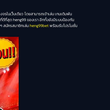
งจรในเว็บเดียว โดยสามารถเข้าเล่น เกมเดิมพัน
ี่ดีที่สุด heng99 ของเรา อีกทั้งยังมีระบบป้องกัน
ดๆ สมัครสมาชิกเล่น
heng99bet
พร้อมรับโปรโมชั่น