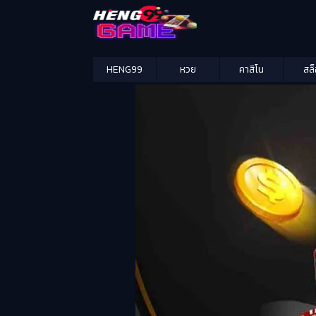
HENG99
หวย
คาสิโน
สล