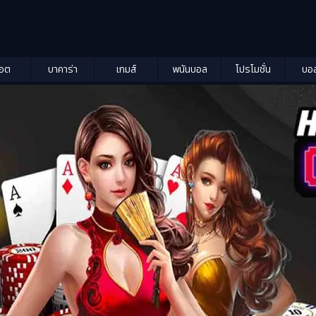
็อต
บาคาร่า
เกมส์
พนันบอล
โปรโมชั่น
บอ