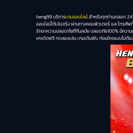
heng99 บริการ
เกมออนไลน์
สำหรับทุกท่านตลอด 24 ช
ออนไลน์ได้เงินจริง ผ่านทางคอมพิวเตอร์ และโทรศัพท์มื
รักษาความปลอดภัยที่ทันสมัย ปลอดภัย100% มีความม
เครดิตฟรี ทดลองเล่น เกมเดิมพัน ก่อนใครแบบไม่ต้