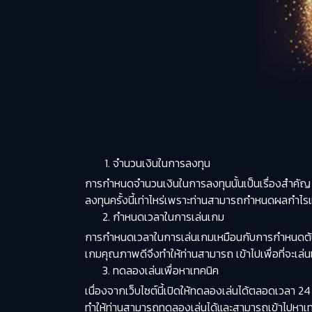
จำนวนเงินในการลงทุน
การกำหนดจำนวนเงินในการลงทุนนั้นเป็นเรื่องสำคัญ เพ
ลงทุนครั้งนี้เท่าไหร่เพราะท่านสามารถกำหนดผลกำไรและ
กำหนดเวลาในการเล่นเกม
การกำหนดเวลาในการเล่นเกมเหมือนกับการกำหนดต้นทุนช
เกมคุณภาพดีจึงทำให้ท่านสามารถ เข้าไปเพื่อที่จะเล่นเก
ทดลองเล่นเพื่อหาเทคนิค
เนื่องจากเว็บไซต์นี้เปิดให้ทดลองเล่นได้ตลอดเวลา 24
ทำให้ท่านสามารถทดลองเล่นได้และสามารถเข้าไปหาเทคนิ