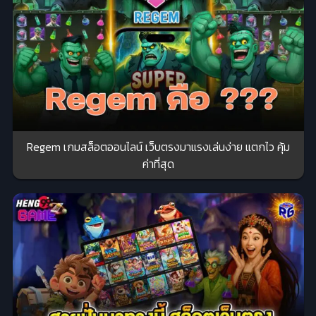
Regem เกมสล็อตออนไลน์ เว็บตรงมาแรงเล่นง่าย แตกไว คุ้ม
ค่าที่สุด