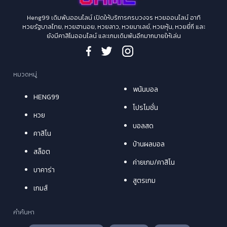
Heng99 เดิมพันออนไลน์ เปิดให้บริการครบวงจร หวยออนไลน์ อาทิ
หวยรัฐบาลไทย, หวยฮานอย, หวยลาว, หวยมาเลย์, หวยหุ้น, หวยยี่กี และ
ยังมีคาสิโนออนไลน์ และเกมเดิมพันอีกมากมายให้เล่น
หมวดหมู่
พนันบอล
HENG99
โปรโมชั่น
หวย
บอลสด
คาสิโน
บ้านผลบอล
สล็อต
ค่ายเกม/คาสิโน
บาคาร่า
สูตรเกม
เกมส์
คำค้นหา