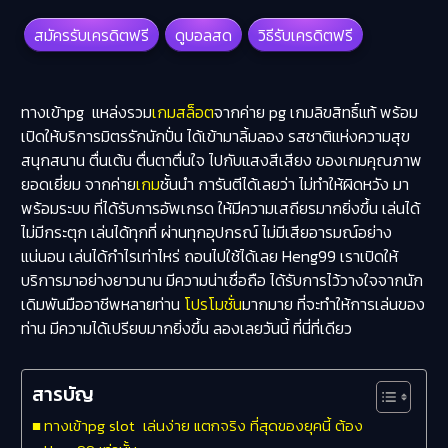
สมัครรับเครดิตฟรี
ดูบอลสด
วิธีรับเครดิตฟรี
ทางเข้าpg
แหล่งรวม
เกมสล็อต
จากค่าย pg เกมลิขสิทธิ์แท้ พร้อม
เปิดให้บริการมิตรรักนักปั่น ได้เข้ามาลิ้มลอง รสชาติแห่งความสุข
สนุกสนาน ตื่นเต้น ตื่นตาตื่นใจ ไปกับแสงสีเสียง ของเกมคุณภาพ
ยอดเยี่ยม จากค่าย
เกม
ชั้นนำ การันตีได้เลยว่า ไม่ทำให้ผิดหวัง มา
พร้อมระบบ ที่ได้รับการอัพเกรด ให้มีความเสถียรมากยิ่งขึ้น เล่นได้
ไม่มีกระตุก เล่นได้ทุกที่ ผ่านทุกอุปกรณ์ ไม่มีเสียอารมณ์อย่าง
แน่นอน เล่นได้กำไรเท่าไหร่ ถอนไปใช้ได้เลย Heng99 เราเปิดให้
บริการมาอย่างยาวนาน มีความน่าเชื่อถือ ได้รับการไว้วางใจจากนัก
เดิมพันมืออาชีพหลายท่าน
โปรโมชั่น
มากมาย ที่จะทำให้การเล่นของ
ท่าน มีความได้เปรียบมากยิ่งขึ้น ลองเลยวันนี้ ที่นี่ที่เดียว
สารบัญ
ทางเข้าpg slot เล่นง่าย แตกจริง ที่สุดของยุคนี้ ต้อง