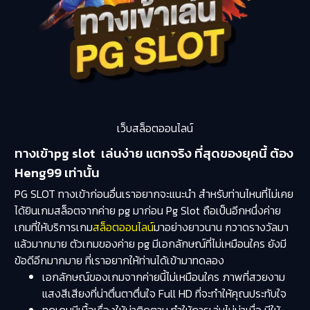
เว็บสล็อตออนไลน์
ทางเข้าpg slot เล่นง่าย แตกจริง ที่สุดของยุคนี้ ต้อง
Heng99 เท่านั้น
PG SLOT ทางเข้าก่อนอื่นเราอยากจะแนะนำ สำหรับท่านไหนที่ไม่เคย
ได้ยินเกมสล็อตจากค่าย pg มาก่อน Pg Slot ถือเป็นอีกหนึ่งค่าย
เกมที่ให้บริการเกม
สล็อตออนไลน์
มาอย่างยาวนาน กวาดรางวัลมา
แล้วมากมาย ตัวเกมของค่าย pg มีเอกลักษณ์ที่ไม่เหมือนใคร ยังมี
ข้อดีอีกมากมาย ที่เราอยากให้ท่านได้เข้ามาทดลอง
เอกลักษณ์ของเกมจากค่ายนี้ไม่เหมือนใคร ภาพที่สวยงาม
แสงสีเสียงที่น่าตื่นตาตื่นใจ Full HD ที่จะทำให้คุณประทับใจ
ทุกเกมมีเนื้อเรื่องให้น่าติดตาม ทำให้การเล่นไม่น่าเบื่อ มีให้