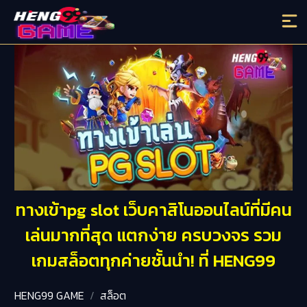
ทางเข้าpg slot เว็บคาสิโนออนไลน์ที่มีคน
เล่นมากที่สุด แตกง่าย ครบวงจร รวม
เกมสล็อตทุกค่ายชั้นนำ! ที่ HENG99
HENG99 GAME
สล็อต