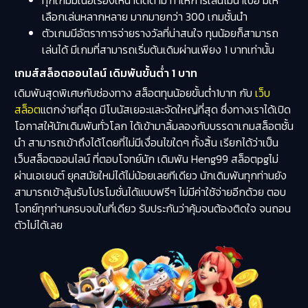
เลือกเล่นหลากหลาย มากมายกว่า 300 เกมชั้นนำ
ตัวเกมมีอัตราการจ่ายรางวัลที่น่าสนใจ ทุนน้อยก็สามารถ
เล่นได้ มีเกมที่สามารถเริ่มต้นเดิมผ่านเพียง 1 บาทเท่านั้น
เกมส์สล็อตออนไลน์ เดิมพันขั้นต่ำ 1 บาท
เดิมพันสุดพิเศษกับช่องทาง สล็อตทุนน้อยขั้นต่ำ1บาท กับ
เว็บ
สล็อต
แตกง่ายที่สุด มีโบนัสเยอะและจัดใหญ่ที่สุด ซึ่งทางเราได้เปิด
โอกาสให้นักเดิมพันทั่วโลก ได้เข้ามาลิ้มลองกับบรรดาเกมสล็อตชั้น
นำ สามารถเข้าถึงได้โดยที่ไม่มีเงื่อนไขใดๆ ทั้งสิ้น เรียกได้ว่าเป็น
เว็บสล็อตออนไลน์ ที่ตอบโจทย์นัก เดิมพัน Heng99 สล็อตpgไม่
ผ่านเอเยนต์ ยุคสมัยใหม่ได้ไม่น้อยเลยทีเดียว นักเดิมพันทุกท่านยัง
สามารถเข้าลุ้นรับโปรโมชั่นได้แบบฟรีๆ ไม่มีค่าใช้จ่ายอีกด้วย ตอบ
โจทย์ทุกท่านครบจบในที่เดียว รับประกันว่าคุ้มจนต้องติดใจ จนถอน
ตัวไม่ได้เลย