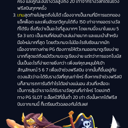
ครั้ง และคูณเงินรางวัลสูงถึง 20 เท่าจากรางวัลที่ได้ในช่วง
ฟรีสปินทุกๆครั้ง
เกม
สุดท้ายไม่พูดถึงไม่ได้ เนื่องจากเป็นเกมที่มีการแตกของ
แจ็คพ็อต และเพิ่มอัตรทวีคูณได้ถึง 150 เท่าจากยอดรางวัล
ที่ได้รับ ซึ่งถือว่าเป็นอะไรที่สูงมากๆ โดยเกมนี้จะมาในแบบ 5
รีล 3 แถว เป็นเกมที่ค่อนข้างเล่นง่ายมาก และแนะนำสำหรับ
มือใหม่มากที่สุด โดยตัวเกมจะไม่มีอะไรซับซ้อนมากนัก
เนื่องจากทางค่าย PG ต้องการให้ตัวเกมออกมาดูเรียบง่าย
มากที่สุดแต่ถึงแม้ตัวเกมจะดูเรียบง่าย แต่ทว่าการแจกโบนัส
นั้นเป็นอะไรที่ง่ายดายยิ่งกว่า เพิ่งแค่คุณหมุนให้เข้า
สัญลักษณ์ 5 6 7 เพื่อเข้าช่วงฟรีสปิน จากนั้นก็ขึ้นอยู่กับ
ดวงแล้วว่าจะได้รับรางวัลที่คุณเท่าไหร่ ซึ่งหากเข้าช่วงฟรีสปิ
นก็สามารถการันตีกำไรได้อย่างแน่นอน ส่วนที่เหลือจะ
เป็นการลุ้นว่าเราจะได้รับรางวัลคูณที่เท่าไหร่ โดยปกติ
ทาง PG SLOT จะล็อคไว้ที่ขั้นต่ำ 20 เท่า ดังนั้นหากได้ฟรีส
ปินจากเกมนี้ ก็เตรียมตัวฉลองกันได้เลย!