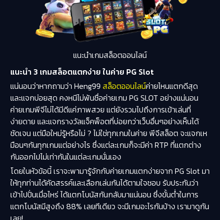
แนะนำเกมสล็อตออนไลน์
แนะนำ 3 เกมสล็อตแตกง่าย ในค่าย PG Slot
แน่นอนว่าหากถามว่า Heng99
สล็อตออนไลน์
ค่ายไหนแตกดีสุด
และแจกบ่อยสุด คงหนีไม่พ้นชื่อค่ายเกม PG SLOT อย่างแน่นอน
ค่ายเกมพีจีไม่ได้มีดีแค่ภาพสวย แต่ยังรวมไปถึงการเข้าเล่นที่
ง่ายดาย และแจกรางวัลแจ็คพ็อตที่บ่อยกว่าเว็บอื่นๆอย่างเห็นได้
ชัดเจน แต่มือใหม่รู้หรือไม่ ? ไม่ใช่ทุกเกมในค่าย พีจีสล็อต จะแจกเห
มือนๆกันทุกเกมแต่อย่างไร ซึ่งแต่ละเกมก็จะมีค่า RTP ที่แตกต่าง
กันออกไปไม่เท่ากันในแต่ละเกมนั่นเอง
โดยในหัวข้อนี้ เราจะพามารู้จักกับค่ายเกมแตกง่ายจาก PG Slot มา
ให้ทุกท่านได้คัดสรรค์และเลือกเล่นกันได้ตามใจชอบ รับประกันว่า
เข้าไปปั่นเมื่อไหร่ ได้แตกโบนัสกันกลับมาแน่นอน ซึ่งขั้นต่ำในการ
แตกโบนัสมีสูงถึง 88% เลยทีเดียว จะมีเกมอะไรกันบ้าง เรามาดูกัน
เลย!