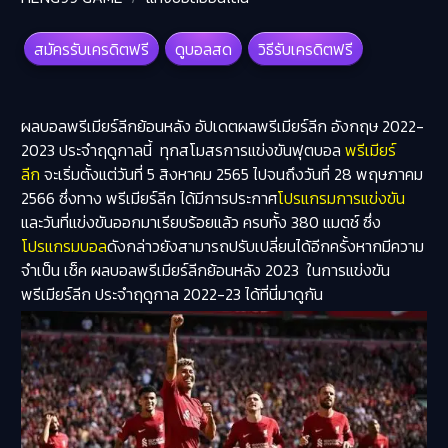
สมัครรับเครดิตฟรี
ดูบอลสด
วิธีรับเครดิตฟรี
ผลบอลพรีเมียร์ลีกย้อนหลัง อัปเดตผลพรีเมียร์ลีก อังกฤษ 2022-
2023 ประจำฤดูกาลนี้ ทุกสโมสรการแข่งขันฟุตบอล
พรีเมียร์
ลีก
จะเริ่มตั้งแต่วันที่ 5 สิงหาคม 2565 ไปจนถึงวันที่ 28 พฤษภาคม
2566 ซึ่งทาง พรีเมียร์ลีก ได้มีการประกาศ
โปรแกรมการแข่งขัน
และวันที่แข่งขันออกมาเรียบร้อยแล้ว ครบทั้ง 380 แมตช์ ซึ่ง
โปรแกรมบอล
ดังกล่าวยังสามารถปรับเปลี่ยนได้อีกครั้งหากมีความ
จำเป็น เช็ค ผลบอลพรีเมียร์ลีกย้อนหลัง 2023 ในการแข่งขัน
พรีเมียร์ลีก ประจำฤดูกาล 2022-23 ได้ที่นี่มาดูกัน