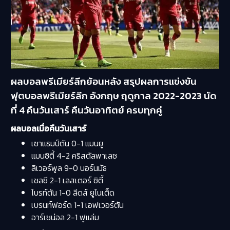
ผลบอลพรีเมียร์ลีกย้อนหลัง สรุปผลการแข่งขัน
ฟุตบอลพรีเมียร์ลีก อังกฤษ ฤดูกาล 2022-2023 นัด
ที่ 4 คืนวันเสาร์ คืนวันอาทิตย์ ครบทุกคู่
ผลบอลเมื่อคืนวันเสาร์
เซาแธมป์ตัน 0-1 แมนยู
แมนซิตี้ 4-2 คริสตัลพาเลซ
ลิเวอร์พูล 9-0 บอร์นมัธ
เชลซี 2-1 เลสเตอร์ ซิตี้
ไบรท์ตัน 1-0 ลีดส์ ยูไนเต็ด
เบรนท์ฟอร์ด 1-1 เอฟเวอร์ตัน
อาร์เซน่อล 2-1 ฟูแล่ม