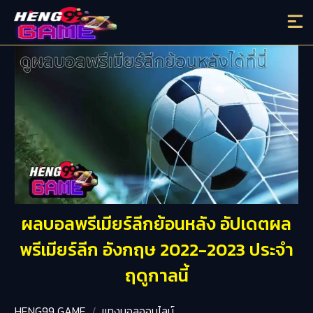
ผลบอลพรีเมียร์ลีกย้อนหลัง อัปเดตผล
พรีเมียร์ลีก อังกฤษ 2022-2023 ประจำ
ฤดูกาลนี้
HENG99 GAME
แทงบอลออนไลน์