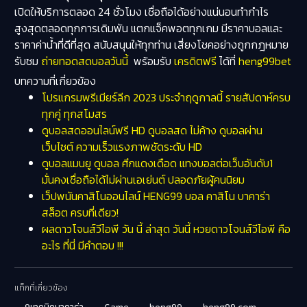
เปิดให้บริการตลอด 24 ชั่วโมง เชื่อถือได้อย่างแน่นอนทำกำไร
สูงสุดตลอดทุกการเดิมพัน แตกแจ็คพอตทุกเกม มีราคาบอลและ
ราคาค่าน้ำที่ดีที่สุด สนับสนุนให้ทุกท่าน เสี่ยงโชคอย่างถูกกฎหมาย
รับชม
ถ่ายทอดสดบอลวันนี้
พร้อมรับ
เครดิตฟรี
ได้ที่
heng99bet
บทความที่เกี่ยวข้อง
โปรแกรมพรีเมียร์ลีก 2023 ประจำฤดูกาลนี้ รายสัปดาห์ครบ
ทุกคู่ ทุกสโมสร
ดูบอลสดออนไลน์ฟรี HD ดูบอลสด ไม่ค้าง ดูบอลผ่าน
เว็บไซต์ ความเร็วแรงภาพชัดระดับ HD
ดูบอลแมนยู ดูบอล ศึกแดงเดือด แทงบอลต่อเว็บอันดับ1
มั่นคงเชื่อถือได้ไม่ผ่านเอเย่นต์ ปลอดภัยผู้คนนิยม
เว็ปพนันคาสิโนออนไลน์ HENG99 บอล คาสิโน บาคาร่า
สล็อต ครบที่เดียว!
ผลดาวโจนส์วีไอพี วัน นี้ ล่าสุด วันนี้ หวยดาวโจนส์วีไอพี คือ
อะไร ที่นี่ มีคำตอบ !!!
แท็กที่เกี่ยวข้อง