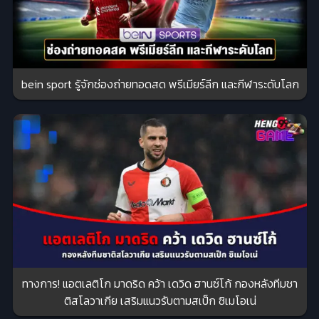
bein sport รู้จักช่องถ่ายทอดสด พรีเมียร์ลีก และกีฬาระดับโลก
ทางการ! แอตเลติโก มาดริด คว้า เดวิด ฮานซ์โก้ กองหลังทีมชา
ติสโลวาเกีย เสริมแนวรับตามสเป็ก ซิเมโอเน่