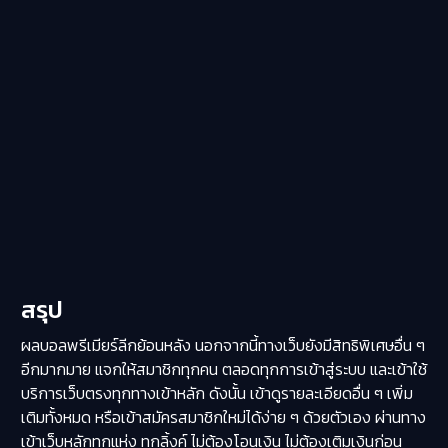
สรุป
ผลบอลพรีเมียร์ลีกย้อนหลัง นอกจากนี้ทางเว็บยังมีสิทธิพิเศษอื่น ๆ
อีกมากมาย แจกให้สมาชิกทุกคน ตลอดทุกการเข้าสู่ระบบ และเข้าใช้
บริการเว็บตรงทุกทางเข้าหลัก ดังนั้น เข้าดูรายละเอียดอื่น ๆ เพิ่ม
เติมทั้งหมด หรือเข้าสมัครสมาชิกใหม่ได้ง่าย ๆ ด้วยตัวเอง ผ่านทาง
เข้าเว็บหลักทุกแห่ง ทุกลิ้งค์ ไม่ต้องโอนเงิน ไม่ต้องเติมเงินก่อน