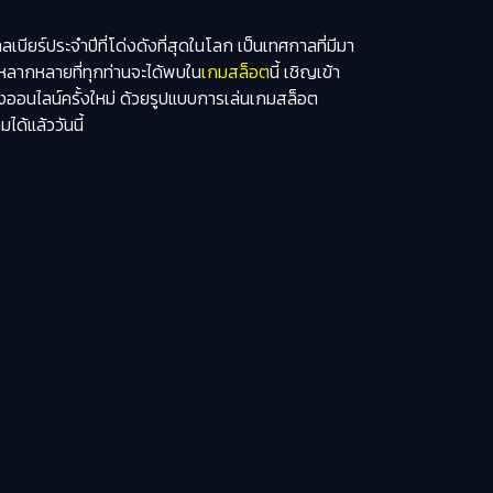
บียร์ประจำปีที่โด่งดังที่สุดในโลก เป็นเทศกาลที่มีมา
่หลากหลายที่ทุกท่านจะได้พบใน
เกมสล็อต
นี้ เชิญเข้า
ิงออนไลน์ครั้งใหม่ ด้วยรูปแบบการเล่นเกมสล็อต
ด้แล้ววันนี้